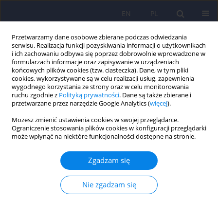
EN
PL
Przetwarzamy dane osobowe zbierane podczas odwiedzania
serwisu. Realizacja funkcji pozyskiwania informacji o użytkownikach
i ich zachowaniu odbywa się poprzez dobrowolnie wprowadzone w
formularzach informacje oraz zapisywanie w urządzeniach
końcowych plików cookies (tzw. ciasteczka). Dane, w tym pliki
cookies, wykorzystywane są w celu realizacji usług, zapewnienia
wygodnego korzystania ze strony oraz w celu monitorowania
ruchu zgodnie z
Polityką prywatności
. Dane są także zbierane i
przetwarzane przez narzędzie Google Analytics (
więcej
).
Słowo kluczowe
wyparcie
Możesz zmienić ustawienia cookies w swojej przeglądarce.
Ograniczenie stosowania plików cookies w konfiguracji przeglądarki
może wpłynąć na niektóre funkcjonalności dostępne na stronie.
ARTICLE
Odzyskiwanie wspomnień w praktyce klinicznej –
Zgadzam się
przegląd badań
Joanna Ulatowska
,
Maryla Sawicka
Nie zgadzam się
Psychiatr Pol 2017;51(4):609-618
DOI
:
https://doi.org/10.12740/PP/62770
Statystyki