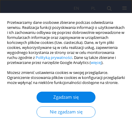
EN
PL
Przetwarzamy dane osobowe zbierane podczas odwiedzania
serwisu. Realizacja funkcji pozyskiwania informacji o użytkownikach
i ich zachowaniu odbywa się poprzez dobrowolnie wprowadzone w
formularzach informacje oraz zapisywanie w urządzeniach
końcowych plików cookies (tzw. ciasteczka). Dane, w tym pliki
cookies, wykorzystywane są w celu realizacji usług, zapewnienia
wygodnego korzystania ze strony oraz w celu monitorowania
ruchu zgodnie z
Polityką prywatności
. Dane są także zbierane i
przetwarzane przez narzędzie Google Analytics (
więcej
).
6/2013 vol. 47
Możesz zmienić ustawienia cookies w swojej przeglądarce.
Ograniczenie stosowania plików cookies w konfiguracji przeglądarki
może wpłynąć na niektóre funkcjonalności dostępne na stronie.
Stygmatyzacja na drodze
Zgadzam się
zdrowienia w chorobach
Nie zgadzam się
psychicznych. Czynniki
bezpośrednio związane z