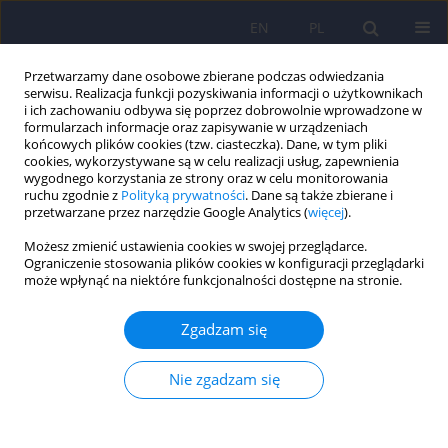
EN
PL
Przetwarzamy dane osobowe zbierane podczas odwiedzania
serwisu. Realizacja funkcji pozyskiwania informacji o użytkownikach
i ich zachowaniu odbywa się poprzez dobrowolnie wprowadzone w
formularzach informacje oraz zapisywanie w urządzeniach
końcowych plików cookies (tzw. ciasteczka). Dane, w tym pliki
cookies, wykorzystywane są w celu realizacji usług, zapewnienia
wygodnego korzystania ze strony oraz w celu monitorowania
ruchu zgodnie z
Polityką prywatności
. Dane są także zbierane i
przetwarzane przez narzędzie Google Analytics (
więcej
).
4/2015 vol. 49
Możesz zmienić ustawienia cookies w swojej przeglądarce.
Ograniczenie stosowania plików cookies w konfiguracji przeglądarki
może wpłynąć na niektóre funkcjonalności dostępne na stronie.
Zależności między różnymi
Zgadzam się
wymiarami temperamentu a
Nie zgadzam się
stężeniami wybranych cytokin i
zespołem stresu pourazowego