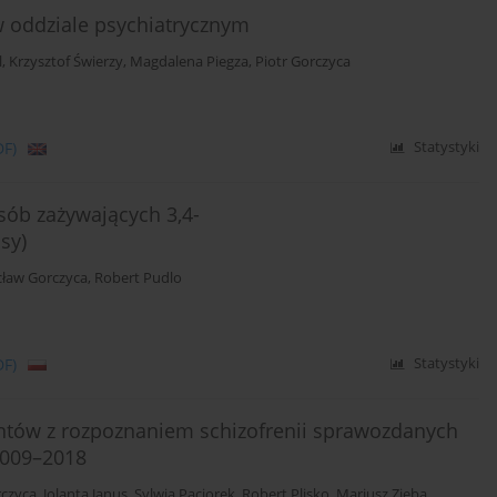
w oddziale psychiatrycznym
l
,
Krzysztof Świerzy
,
Magdalena Piegza
,
Piotr Gorczyca
DF)
Statystyki
sób zażywających 3,4-
sy)
cław Gorczyca
,
Robert Pudlo
DF)
Statystyki
entów z rozpoznaniem schizofrenii sprawozdanych
2009–2018
rczyca
,
Jolanta Janus
,
Sylwia Paciorek
,
Robert Plisko
,
Mariusz Zięba