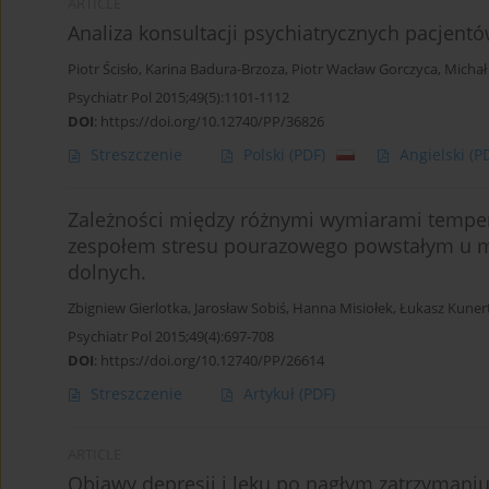
ARTICLE
Analiza konsultacji psychiatrycznych pacjentó
Piotr Ścisło
,
Karina Badura-Brzoza
,
Piotr Wacław Gorczyca
,
Michał
Psychiatr Pol 2015;49(5):1101-1112
DOI
:
https://doi.org/10.12740/PP/36826
Streszczenie
Polski
(PDF)
Angielski
(P
Zależności między różnymi wymiarami temper
zespołem stresu pourazowego powstałym u m
dolnych.
Zbigniew Gierlotka
,
Jarosław Sobiś
,
Hanna Misiołek
,
Łukasz Kuner
Psychiatr Pol 2015;49(4):697-708
DOI
:
https://doi.org/10.12740/PP/26614
Streszczenie
Artykuł
(PDF)
ARTICLE
Objawy depresji i lęku po nagłym zatrzymaniu