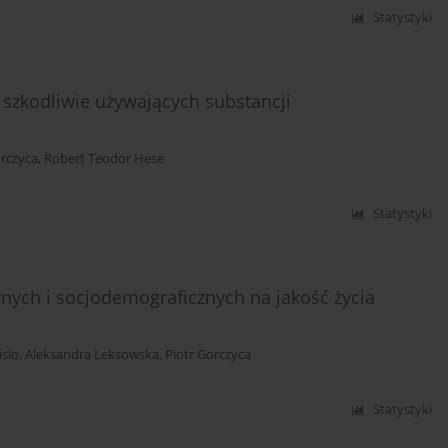
Statystyki
szkodliwie używających substancji
orczyca
,
Robert Teodor Hese
Statystyki
ych i socjodemograficznych na jakość życia
islo
,
Aleksandra Leksowska
,
Piotr Gorczyca
Statystyki