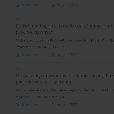
Streszczenie
Artykuł
(PDF)
ARTICLE
Podwójna diagnoza u osób uzależnionych lub 
psychoaktywnych
Michal Blachut
,
Karina Badura-Brzoza
,
Magdalena Jarzab
,
Piotr G
Psychiatr Pol 2013;47(2):335-352
Streszczenie
Artykuł
(PDF)
ARTICLE
Ocena wpływu wybranych czynników psychiczn
pacjentów ze schizofrenią
Karina Badura-Brzoza
,
Magdalena Piegza
,
Michal Blachut
,
Piotr Sc
Psychiatr Pol 2012;46(6):975-984
Streszczenie
Artykuł
(PDF)