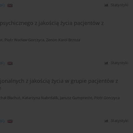
DF)
Statystyki
ychicznego z jakością życia pacjentów z
ut
,
Piotr Wacław Gorczyca
,
Zenon Karol Brzoza
DF)
Statystyki
nalnych z jakością życia w grupie pacjentów z
e
chał Błachut
,
Katarzyna Nabrdalik
,
Janusz Gumprecht
,
Piotr Gorczyca
DF)
Statystyki