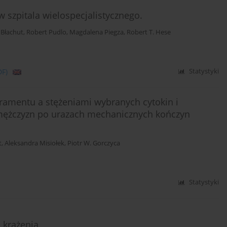
w szpitala wielospecjalistycznego.
 Błachut
,
Robert Pudlo
,
Magdalena Piegza
,
Robert T. Hese
DF)
Statystyki
amentu a stężeniami wybranych cytokin i
ężczyzn po urazach mechanicznych kończyn
t
,
Aleksandra Misiołek
,
Piotr W. Gorczyca
Statystyki
 krążenia