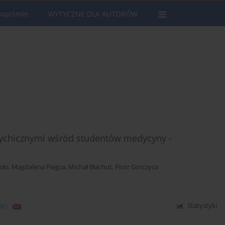
sopiśmie
WYTYCZNE DLA AUTORÓW
ychicznymi wśród studentów medycyny -
isło
,
Magdalena Piegza
,
Michał Błachut
,
Piotr Gorczyca
DF)
Statystyki