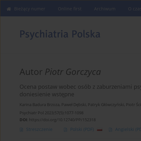
Bieżący numer
Online first
Archiwum
O cza
Autor
Piotr Gorczyca
Ocena postaw wobec osób z zaburzeniami ps
doniesienie wstępne
Karina Badura Brzoza
,
Paweł Dębski
,
Patryk Główczyński
,
Piotr Śc
Psychiatr Pol 2023;57(5):1077-1098
DOI
:
https://doi.org/10.12740/PP/152318
Streszczenie
Polski
(PDF)
Angielski
(P