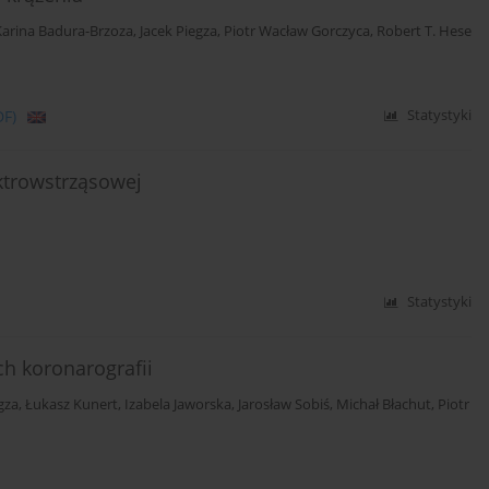
Karina Badura-Brzoza
,
Jacek Piegza
,
Piotr Wacław Gorczyca
,
Robert T. Hese
DF)
Statystyki
ktrowstrząsowej
Statystyki
h koronarografii
gza
,
Łukasz Kunert
,
Izabela Jaworska
,
Jarosław Sobiś
,
Michał Błachut
,
Piotr