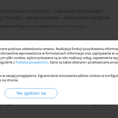
oznaniem schizofrenii i zaburzeń afektywnych
g choroby i wyniki leczenia – doniesienie wstępne
Magdalena Piegza
,
Karina Badura-Brzoza
,
Piotr Gorczyca
DF)
Statystyki
ne podczas odwiedzania serwisu. Realizacja funkcji pozyskiwania informacj
obrowolnie wprowadzone w formularzach informacje oraz zapisywanie w u
 tym pliki cookies, wykorzystywane są w celu realizacji usług, zapewnienia 
 zgodnie z
Polityką prywatności
. Dane są także zbierane i przetwarzane prze
rkery stresu oksydacyjnego oraz cyklu metylacji i
s w swojej przeglądarce. Ograniczenie stosowania plików cookies w konfigur
 na stronie.
ndra Damasiewicz-Bodzek
,
Piotr Gorczyca
,
Krystyna Tyrpień-Golder
Nie zgadzam się
DF)
Statystyki