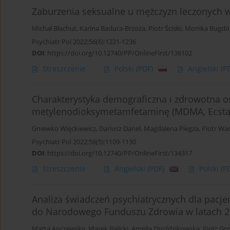
Zaburzenia seksualne u mężczyzn leczonych 
Michał Błachut
,
Karina Badura-Brzoza
,
Piotr Ścisło
,
Monika Bugdo
Psychiatr Pol 2022;56(6):1221-1236
DOI
:
https://doi.org/10.12740/PP/OnlineFirst/136102
Streszczenie
Polski
(PDF)
Angielski
(P
Charakterystyka demograficzna i zdrowotna o
metylenodioksymetamfetaminę (MDMA, Ecsta
Gniewko Więckiewicz
,
Dariusz Danel
,
Magdalena Piegza
,
Piotr Wa
Psychiatr Pol 2022;56(5):1109-1130
DOI
:
https://doi.org/10.12740/PP/OnlineFirst/134317
Streszczenie
Angielski
(PDF)
Polski
(P
Analiza świadczeń psychiatrycznych dla pacj
do Narodowego Funduszu Zdrowia w latach 
Marta Anczewska
,
Marek Balicki
,
Amelia Droździkowska
,
Piotr Go