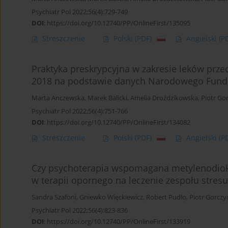
Psychiatr Pol 2022;56(4):729-749
DOI
:
https://doi.org/10.12740/PP/OnlineFirst/135095
Streszczenie
Polski
(PDF)
Angielski
(P
Praktyka preskrypcyjna w zakresie leków prze
2018 na podstawie danych Narodowego Fund
Marta Anczewska
,
Marek Balicki
,
Amelia Droździkowska
,
Piotr Go
Psychiatr Pol 2022;56(4):751-766
DOI
:
https://doi.org/10.12740/PP/OnlineFirst/134082
Streszczenie
Polski
(PDF)
Angielski
(P
Czy psychoterapia wspomagana metylenodio
w terapii opornego na leczenie zespołu stres
Sandra Szafoni
,
Gniewko Więckiewicz
,
Robert Pudlo
,
Piotr Gorczy
Psychiatr Pol 2022;56(4):823-836
DOI
:
https://doi.org/10.12740/PP/OnlineFirst/133919