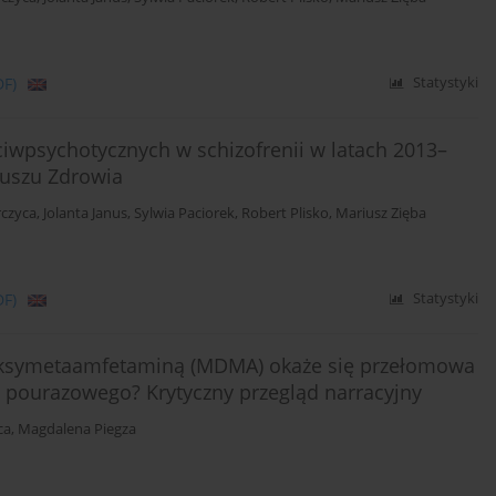
DF)
Statystyki
ciwpsychotycznych w schizofrenii w latach 2013–
uszu Zdrowia
rczyca
,
Jolanta Janus
,
Sylwia Paciorek
,
Robert Plisko
,
Mariusz Zięba
DF)
Statystyki
ksymetaamfetaminą (MDMA) okaże się przełomowa
u pourazowego? Krytyczny przegląd narracyjny
ca
,
Magdalena Piegza