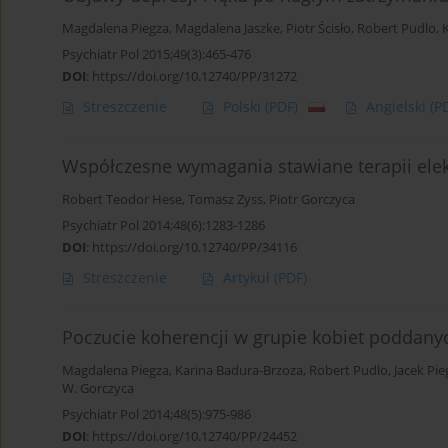
Magdalena Piegza
,
Magdalena Jaszke
,
Piotr Ścisło
,
Robert Pudlo
,
Psychiatr Pol 2015;49(3):465-476
DOI
:
https://doi.org/10.12740/PP/31272
Streszczenie
Polski
(PDF)
Angielski
(P
Współczesne wymagania stawiane terapii ele
Robert Teodor Hese
,
Tomasz Zyss
,
Piotr Gorczyca
Psychiatr Pol 2014;48(6):1283-1286
DOI
:
https://doi.org/10.12740/PP/34116
Streszczenie
Artykuł
(PDF)
Poczucie koherencji w grupie kobiet poddanyc
Magdalena Piegza
,
Karina Badura-Brzoza
,
Robert Pudlo
,
Jacek Pie
W. Gorczyca
Psychiatr Pol 2014;48(5):975-986
DOI
:
https://doi.org/10.12740/PP/24452