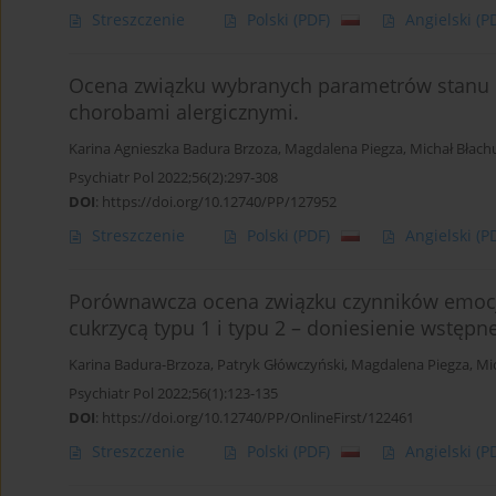
Streszczenie
Polski
(PDF)
Angielski
(P
Ocena związku wybranych parametrów stanu ps
chorobami alergicznymi.
Karina Agnieszka Badura Brzoza
,
Magdalena Piegza
,
Michał Błach
Psychiatr Pol 2022;56(2):297-308
DOI
:
https://doi.org/10.12740/PP/127952
Streszczenie
Polski
(PDF)
Angielski
(P
Porównawcza ocena związku czynników emocjo
cukrzycą typu 1 i typu 2 – doniesienie wstępn
Karina Badura-Brzoza
,
Patryk Główczyński
,
Magdalena Piegza
,
Mi
Psychiatr Pol 2022;56(1):123-135
DOI
:
https://doi.org/10.12740/PP/OnlineFirst/122461
Streszczenie
Polski
(PDF)
Angielski
(P