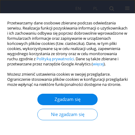
EN
PL
Przetwarzamy dane osobowe zbierane podczas odwiedzania
serwisu. Realizacja funkcji pozyskiwania informacji o użytkownikach
i ich zachowaniu odbywa się poprzez dobrowolnie wprowadzone w
formularzach informacje oraz zapisywanie w urządzeniach
końcowych plików cookies (tzw. ciasteczka). Dane, w tym pliki
cookies, wykorzystywane są w celu realizacji usług, zapewnienia
wygodnego korzystania ze strony oraz w celu monitorowania
ruchu zgodnie z
Polityką prywatności
. Dane są także zbierane i
przetwarzane przez narzędzie Google Analytics (
więcej
).
Słowo kluczowe
temperament
Możesz zmienić ustawienia cookies w swojej przeglądarce.
Ograniczenie stosowania plików cookies w konfiguracji przeglądarki
Upijanie się wśród nastolatków: rola
może wpłynąć na niektóre funkcjonalności dostępne na stronie.
temperamentu, środowiska rodzinnego i
rówieśniczego
Zgadzam się
Magdalena Chęć
,
Krystian Konieczny
,
Karolina Rachubińska
,
Agnieszka
Samochowiec
Nie zgadzam się
Psychiatr Pol 2025;59(5):755-768
DOI
:
https://doi.org/10.12740/PP/194034
Statystyki