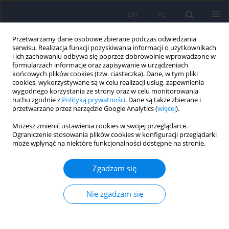
EN
PL
Przetwarzamy dane osobowe zbierane podczas odwiedzania
serwisu. Realizacja funkcji pozyskiwania informacji o użytkownikach
i ich zachowaniu odbywa się poprzez dobrowolnie wprowadzone w
formularzach informacje oraz zapisywanie w urządzeniach
końcowych plików cookies (tzw. ciasteczka). Dane, w tym pliki
cookies, wykorzystywane są w celu realizacji usług, zapewnienia
wygodnego korzystania ze strony oraz w celu monitorowania
ruchu zgodnie z
Polityką prywatności
. Dane są także zbierane i
przetwarzane przez narzędzie Google Analytics (
więcej
).
Autor
Agata Blaut
Możesz zmienić ustawienia cookies w swojej przeglądarce.
Ograniczenie stosowania plików cookies w konfiguracji przeglądarki
ARTICLE
może wpłynąć na niektóre funkcjonalności dostępne na stronie.
Uwarunkowania skuteczności treningu
tendencyjności uwagi w zaburzeniach
Zgadzam się
psychicznych
Nie zgadzam się
Joanna Kłosowska
,
Agata Blaut
,
Borysław Paulewicz
Psychiatr Pol 2015;49(6):1169-1178
DOI
:
https://doi.org/10.12740/PP/37645
Statystyki