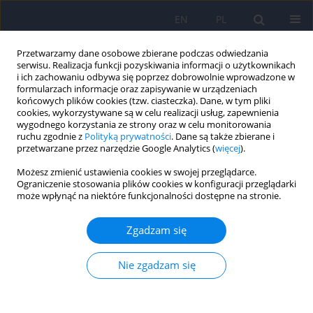
EN
PL
Przetwarzamy dane osobowe zbierane podczas odwiedzania
serwisu. Realizacja funkcji pozyskiwania informacji o użytkownikach
i ich zachowaniu odbywa się poprzez dobrowolnie wprowadzone w
formularzach informacje oraz zapisywanie w urządzeniach
końcowych plików cookies (tzw. ciasteczka). Dane, w tym pliki
cookies, wykorzystywane są w celu realizacji usług, zapewnienia
wygodnego korzystania ze strony oraz w celu monitorowania
ruchu zgodnie z
Polityką prywatności
. Dane są także zbierane i
przetwarzane przez narzędzie Google Analytics (
więcej
).
Autor
Agata Tyminska
Możesz zmienić ustawienia cookies w swojej przeglądarce.
Ograniczenie stosowania plików cookies w konfiguracji przeglądarki
może wpłynąć na niektóre funkcjonalności dostępne na stronie.
ARTICLE
Częstość występowania zaburzeń depresyjnych w
Zgadzam się
grupie zawodowych kierowców – subanaliza
epidemiologiczna badania RACER.
Nie zgadzam się
Anna E. Platek
,
Filip M. Szymanski
,
Krzysztof J. Filipiak
,
Krzysztof
Ozieranski
,
Marcin Kotkowski
,
Agata Tyminska
,
Robert Kowalik
,
Grzegorz Karpinski
,
Grzegorz Opolski
,
RACER Steering Committee and