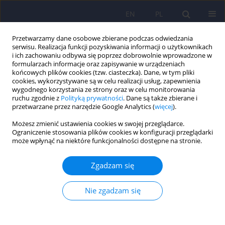
EN
PL
Przetwarzamy dane osobowe zbierane podczas odwiedzania
serwisu. Realizacja funkcji pozyskiwania informacji o użytkownikach
i ich zachowaniu odbywa się poprzez dobrowolnie wprowadzone w
formularzach informacje oraz zapisywanie w urządzeniach
końcowych plików cookies (tzw. ciasteczka). Dane, w tym pliki
cookies, wykorzystywane są w celu realizacji usług, zapewnienia
wygodnego korzystania ze strony oraz w celu monitorowania
ruchu zgodnie z
Polityką prywatności
. Dane są także zbierane i
przetwarzane przez narzędzie Google Analytics (
więcej
).
Autor
Agnieszka Koch
Możesz zmienić ustawienia cookies w swojej przeglądarce.
Ograniczenie stosowania plików cookies w konfiguracji przeglądarki
może wpłynąć na niektóre funkcjonalności dostępne na stronie.
Badanie nastawienia polskich psychoterapeutów
wobec terapii online – polska adaptacja
Zgadzam się
kwestionariusza UTAUT-T (Uogólniona Teoria
Akceptacji i Stosowania Technologii, wersja dla
Nie zgadzam się
Terapeutów (Unified Theory of Acceptance and
Use of Technology – Therapists Version) oraz
weryfikacja modelu UTAUT-T