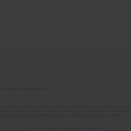
zwój Czasopism Naukowych (RCN)
znej i polskojęzycznej 12 kolejnych zeszytów czasopisma Psychiatria Polska (roczniki 2
skiego Editorial System. Adiustacja i korekta zeszytów czasopisma. Przeciwdziałanie
i Narodowej POLONA oraz Cyfrowej Wypożyczalni Publikacji Naukowych Academica.
© 2006-2026 Journal hosting platform by
Bentus