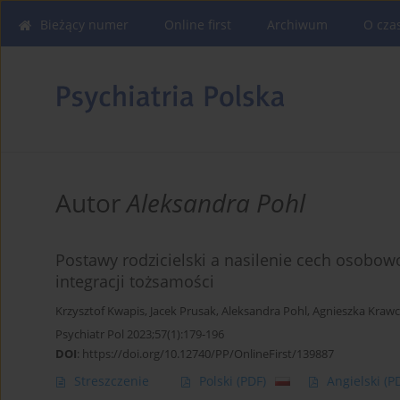
Bieżący numer
Online first
Archiwum
O cza
Autor
Aleksandra Pohl
Postawy rodzicielski a nasilenie cech osobowo
integracji tożsamości
Krzysztof Kwapis
,
Jacek Prusak
,
Aleksandra Pohl
,
Agnieszka Kraw
Psychiatr Pol 2023;57(1):179-196
DOI
:
https://doi.org/10.12740/PP/OnlineFirst/139887
Streszczenie
Polski
(PDF)
Angielski
(P