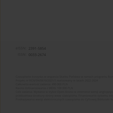
eISSN:
2391-5854
ISSN:
0033-2674
Czasopismo korzysta ze wsparcia Skarbu Państwa w ramach programu Ro
Projekt nr RCN/SN/0610/2021/1 realizowany w latach 2022-2024
Całkowita wartość zadania: 490 000 PLN
Kwota dofinansowania z MEiN: 100 000 PLN
Cele zadania: Wydanie w trybie Open Access w internecie wersji anglojęzyc
przebudowa struktury strony www czasopisma. Finansowanie systemu edytor
Przekazywanie wersji elektronicznych czasopisma do Cyfrowej Bibliotek