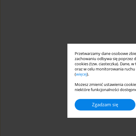
Przetwarzamy dane osobowe zbiera
zachowaniu odbywa się poprzez d
cookies (tzw. ciasteczka). Dane, w
oraz w celu monitorowania ruchu
(
więcej
).
Możesz zmienić ustawienia cookie
niektóre funkcjonalności dostępne
Zgadzam się