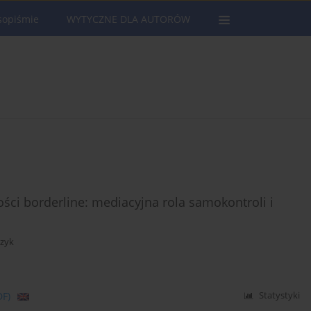
sopiśmie
WYTYCZNE DLA AUTORÓW
ści borderline: mediacyjna rola samokontroli i
czyk
DF)
Statystyki