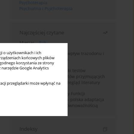
Psychoterapia
Psychiatria i Psychoterapia
Najczęściej czytane
Miesiąc
Rok
i o użytkownikach i ich
Leczenie bezsenności – wpływ trazodonu i
rządzeniach końcowych plików
leków nasennych na sen
wygodnego korzystania ze strony
z narzędzie Google Analytics
Fałszywie dodatnie wyniki testów
narkotykowych u pacjentów przyjmujących
leki psychotropowe – przegląd literatury
acji przeglądarki może wpłynąć na
Montrealska Skala Oceny Funkcji
Poznawczych MoCA 7.2.– polska adaptacja
metody i badania nad równoważnością
Indeksy