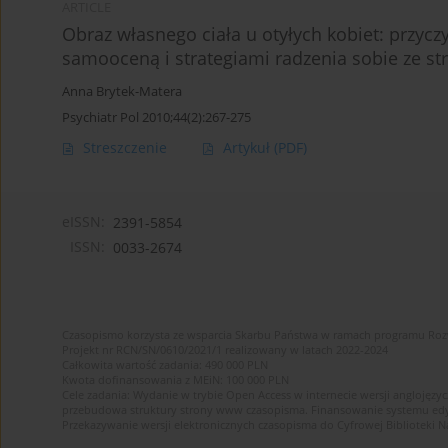
ARTICLE
Obraz własnego ciała u otyłych kobiet: przycz
samooceną i strategiami radzenia sobie ze s
Anna Brytek-Matera
Psychiatr Pol 2010;44(2):267-275
Streszczenie
Artykuł
(PDF)
eISSN:
2391-5854
ISSN:
0033-2674
Czasopismo korzysta ze wsparcia Skarbu Państwa w ramach programu Ro
Projekt nr RCN/SN/0610/2021/1 realizowany w latach 2022-2024
Całkowita wartość zadania: 490 000 PLN
Kwota dofinansowania z MEiN: 100 000 PLN
Cele zadania: Wydanie w trybie Open Access w internecie wersji anglojęzyc
przebudowa struktury strony www czasopisma. Finansowanie systemu edytor
Przekazywanie wersji elektronicznych czasopisma do Cyfrowej Bibliotek