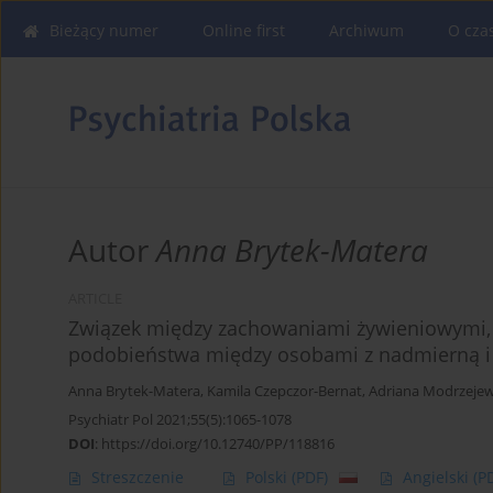
Bieżący numer
Online first
Archiwum
O cza
Autor
Anna Brytek-Matera
ARTICLE
Związek między zachowaniami żywieniowymi, 
podobieństwa między osobami z nadmierną i
Anna Brytek-Matera
,
Kamila Czepczor-Bernat
,
Adriana Modrzeje
Psychiatr Pol 2021;55(5):1065-1078
DOI
:
https://doi.org/10.12740/PP/118816
Streszczenie
Polski
(PDF)
Angielski
(P