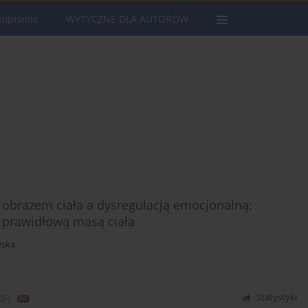
sopiśmie
WYTYCZNE DLA AUTORÓW
obrazem ciała a dysregulacją emocjonalną:
 prawidłową masą ciała
wska
DF)
Statystyki