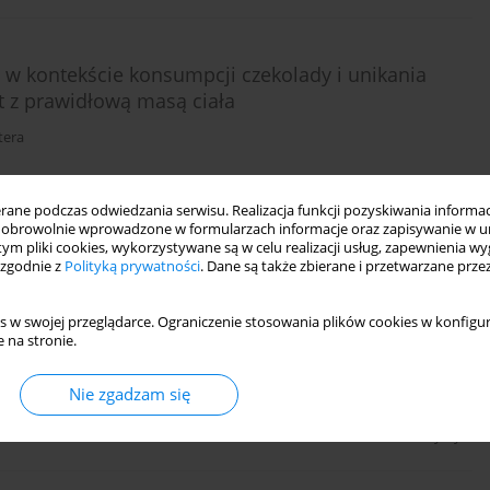
 w kontekście konsumpcji czekolady i unikania
et z prawidłową masą ciała
tera
ne podczas odwiedzania serwisu. Realizacja funkcji pozyskiwania informacj
Statystyki
obrowolnie wprowadzone w formularzach informacje oraz zapisywanie w u
 tym pliki cookies, wykorzystywane są w celu realizacji usług, zapewnienia 
 zgodnie z
Polityką prywatności
. Dane są także zbierane i przetwarzane prze
kobiet z zaburzeniami odżywiania się. Badania na
s w swojej przeglądarce. Ograniczenie stosowania plików cookies w konfigur
 Higginsa
 na stronie.
Nie zgadzam się
Statystyki