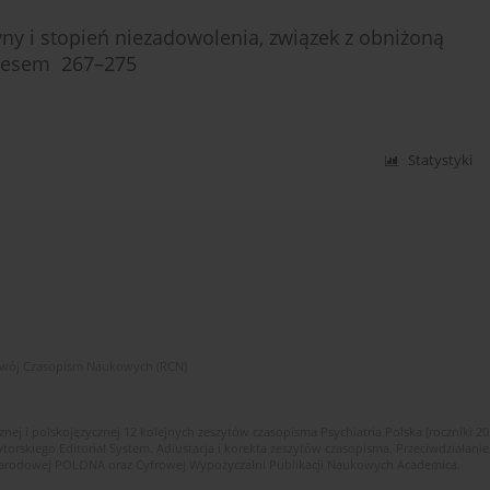
yny i stopień niezadowolenia, związek z obniżoną
tresem 267–275
Statystyki
zwój Czasopism Naukowych (RCN)
znej i polskojęzycznej 12 kolejnych zeszytów czasopisma Psychiatria Polska (roczniki 2
skiego Editorial System. Adiustacja i korekta zeszytów czasopisma. Przeciwdziałanie
i Narodowej POLONA oraz Cyfrowej Wypożyczalni Publikacji Naukowych Academica.