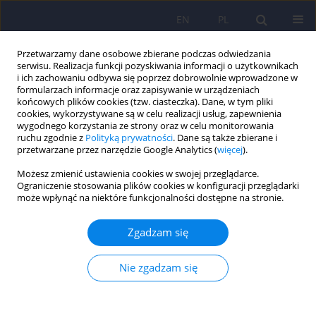
EN
PL
Przetwarzamy dane osobowe zbierane podczas odwiedzania
serwisu. Realizacja funkcji pozyskiwania informacji o użytkownikach
i ich zachowaniu odbywa się poprzez dobrowolnie wprowadzone w
formularzach informacje oraz zapisywanie w urządzeniach
końcowych plików cookies (tzw. ciasteczka). Dane, w tym pliki
cookies, wykorzystywane są w celu realizacji usług, zapewnienia
wygodnego korzystania ze strony oraz w celu monitorowania
ruchu zgodnie z
Polityką prywatności
. Dane są także zbierane i
przetwarzane przez narzędzie Google Analytics (
więcej
).
Autor
Anna Platek
Możesz zmienić ustawienia cookies w swojej przeglądarce.
Ograniczenie stosowania plików cookies w konfiguracji przeglądarki
może wpłynąć na niektóre funkcjonalności dostępne na stronie.
ARTICLE
Częstość występowania zaburzeń depresyjnych w
Zgadzam się
grupie zawodowych kierowców – subanaliza
epidemiologiczna badania RACER.
Nie zgadzam się
Anna E. Platek
,
Filip M. Szymanski
,
Krzysztof J. Filipiak
,
Krzysztof
Ozieranski
,
Marcin Kotkowski
,
Agata Tyminska
,
Robert Kowalik
,
Grzegorz Karpinski
,
Grzegorz Opolski
,
RACER Steering Committee and