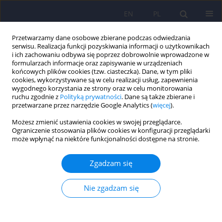
EN
PL
Przetwarzamy dane osobowe zbierane podczas odwiedzania
serwisu. Realizacja funkcji pozyskiwania informacji o użytkownikach
i ich zachowaniu odbywa się poprzez dobrowolnie wprowadzone w
formularzach informacje oraz zapisywanie w urządzeniach
końcowych plików cookies (tzw. ciasteczka). Dane, w tym pliki
cookies, wykorzystywane są w celu realizacji usług, zapewnienia
wygodnego korzystania ze strony oraz w celu monitorowania
ruchu zgodnie z
Polityką prywatności
. Dane są także zbierane i
przetwarzane przez narzędzie Google Analytics (
więcej
).
Autor
Anna Holak-Puczyńska
Możesz zmienić ustawienia cookies w swojej przeglądarce.
Ograniczenie stosowania plików cookies w konfiguracji przeglądarki
może wpłynąć na niektóre funkcjonalności dostępne na stronie.
ARTICLE
Choroba Creutzfeldta-Jakoba o początkowym
Zgadzam się
przebiegu naśladującym otępienie z ciałami
Lewy’ego – opis przypadku
Nie zgadzam się
Marta Nesteruk
,
Tomasz Nesteruk
,
Marzena Ułamek-Kozioł
,
Anna
Holak-Puczyńska
,
Małgorzata Dorobek
Psychiatr Pol 2021;55(3):621-627