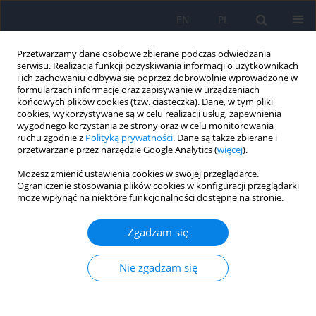
EN
PL
Przetwarzamy dane osobowe zbierane podczas odwiedzania
serwisu. Realizacja funkcji pozyskiwania informacji o użytkownikach
i ich zachowaniu odbywa się poprzez dobrowolnie wprowadzone w
formularzach informacje oraz zapisywanie w urządzeniach
końcowych plików cookies (tzw. ciasteczka). Dane, w tym pliki
cookies, wykorzystywane są w celu realizacji usług, zapewnienia
wygodnego korzystania ze strony oraz w celu monitorowania
ruchu zgodnie z
Polityką prywatności
. Dane są także zbierane i
przetwarzane przez narzędzie Google Analytics (
więcej
).
Autor
Anna Majewska
Możesz zmienić ustawienia cookies w swojej przeglądarce.
Ograniczenie stosowania plików cookies w konfiguracji przeglądarki
może wpłynąć na niektóre funkcjonalności dostępne na stronie.
ARTICLE
Występowanie bólu u chorych na stwardnienie
Zgadzam się
rozsiane i jego związek z objawami depresyjnymi,
lękiem i jakością życia
Nie zgadzam się
Beata Łabuz-Roszak
,
Ewa Niewiadomska
,
Katarzyna Kubicka-Bączyk
,
Michał Skrzypek
,
Krystyna Tyrpień-Golder
,
Anna Majewska
,
Anna
Matejczyk
,
Paweł Dobrakowski
,
Krystyna Pierzchała