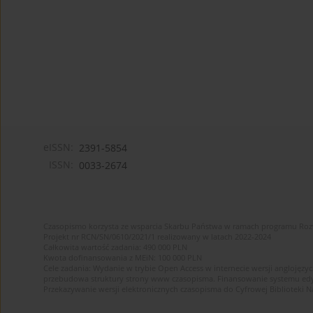
eISSN:
2391-5854
ISSN:
0033-2674
Czasopismo korzysta ze wsparcia Skarbu Państwa w ramach programu Ro
Projekt nr RCN/SN/0610/2021/1 realizowany w latach 2022-2024
Całkowita wartość zadania: 490 000 PLN
Kwota dofinansowania z MEiN: 100 000 PLN
Cele zadania: Wydanie w trybie Open Access w internecie wersji anglojęzyc
przebudowa struktury strony www czasopisma. Finansowanie systemu edytor
Przekazywanie wersji elektronicznych czasopisma do Cyfrowej Bibliotek