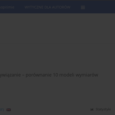
sopiśmie
WYTYCZNE DLA AUTORÓW
rzywiązanie – porównanie 10 modeli wymiarów
DF)
Statystyki