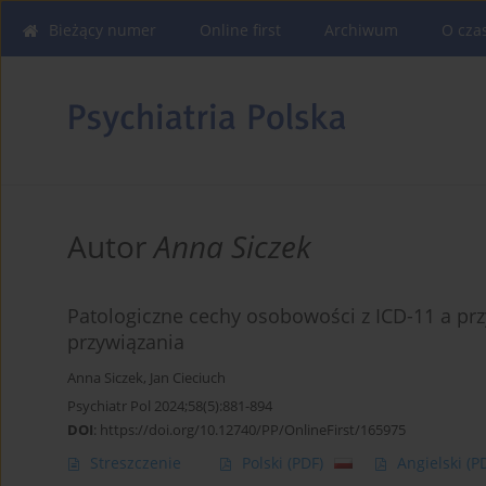
Bieżący numer
Online first
Archiwum
O cza
Autor
Anna Siczek
Patologiczne cechy osobowości z ICD-11 a p
przywiązania
Anna Siczek
,
Jan Cieciuch
Psychiatr Pol 2024;58(5):881-894
DOI
:
https://doi.org/10.12740/PP/OnlineFirst/165975
Streszczenie
Polski
(PDF)
Angielski
(P