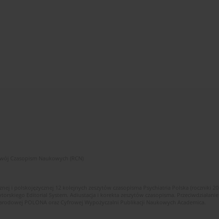
zwój Czasopism Naukowych (RCN)
znej i polskojęzycznej 12 kolejnych zeszytów czasopisma Psychiatria Polska (roczniki 2
skiego Editorial System. Adiustacja i korekta zeszytów czasopisma. Przeciwdziałanie
i Narodowej POLONA oraz Cyfrowej Wypożyczalni Publikacji Naukowych Academica.