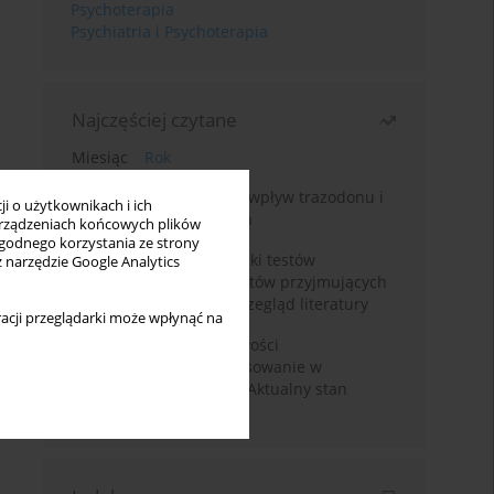
Psychoterapia
Psychiatria i Psychoterapia
Najczęściej czytane
Miesiąc
Rok
Leczenie bezsenności – wpływ trazodonu i
i o użytkownikach i ich
leków nasennych na sen
rządzeniach końcowych plików
wygodnego korzystania ze strony
Fałszywie dodatnie wyniki testów
z narzędzie Google Analytics
narkotykowych u pacjentów przyjmujących
leki psychotropowe – przegląd literatury
acji przeglądarki może wpłynąć na
Wortioksetyna – właściwości
farmakologiczne i zastosowanie w
zaburzeniach nastroju. Aktualny stan
wiedzy