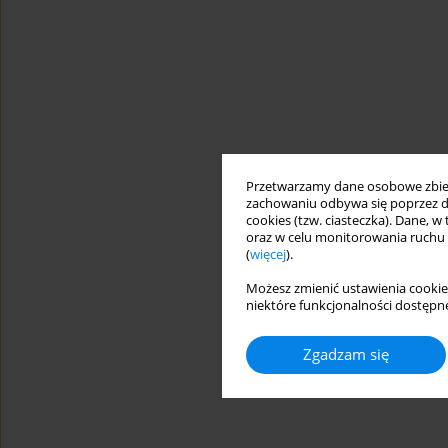
Przetwarzamy dane osobowe zbiera
zachowaniu odbywa się poprzez d
cookies (tzw. ciasteczka). Dane, w
oraz w celu monitorowania ruchu
(
więcej
).
Możesz zmienić ustawienia cookie
niektóre funkcjonalności dostępne
Zgadzam się