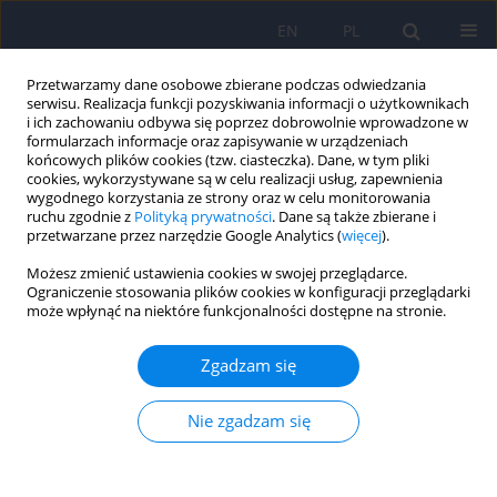
EN
PL
Przetwarzamy dane osobowe zbierane podczas odwiedzania
serwisu. Realizacja funkcji pozyskiwania informacji o użytkownikach
i ich zachowaniu odbywa się poprzez dobrowolnie wprowadzone w
formularzach informacje oraz zapisywanie w urządzeniach
końcowych plików cookies (tzw. ciasteczka). Dane, w tym pliki
cookies, wykorzystywane są w celu realizacji usług, zapewnienia
wygodnego korzystania ze strony oraz w celu monitorowania
ruchu zgodnie z
Polityką prywatności
. Dane są także zbierane i
przetwarzane przez narzędzie Google Analytics (
więcej
).
Autor
Anna Siwy-Hudowska
Możesz zmienić ustawienia cookies w swojej przeglądarce.
Ograniczenie stosowania plików cookies w konfiguracji przeglądarki
może wpłynąć na niektóre funkcjonalności dostępne na stronie.
ARTICLE
Analiza właściwości psychometrycznych polskiej
Zgadzam się
wersji językowej Skróconej Skali Ilorazu Empatii
(SSIE) – The Empathy Quotient (EQ-Short)
Nie zgadzam się
Kamila Jankowiak-Siuda
,
Joanna Kantor-Martynuska
,
Anna Siwy-
Hudowska
,
Magdalena Śmieja
,
Mariola Dobrołowicz-Konkol
,
Iwona
Zaraś-Wieczorek
,
Agnieszka Siedler