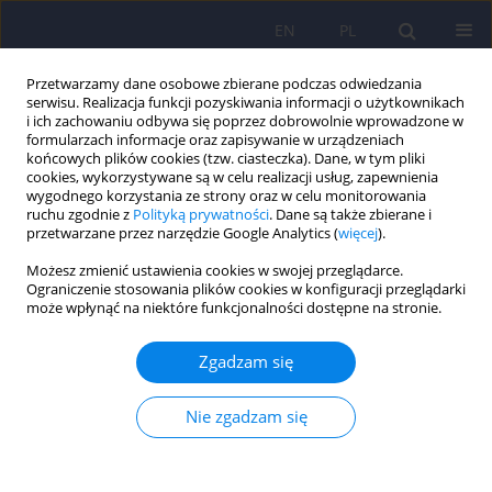
EN
PL
Przetwarzamy dane osobowe zbierane podczas odwiedzania
serwisu. Realizacja funkcji pozyskiwania informacji o użytkownikach
i ich zachowaniu odbywa się poprzez dobrowolnie wprowadzone w
formularzach informacje oraz zapisywanie w urządzeniach
końcowych plików cookies (tzw. ciasteczka). Dane, w tym pliki
cookies, wykorzystywane są w celu realizacji usług, zapewnienia
wygodnego korzystania ze strony oraz w celu monitorowania
ruchu zgodnie z
Polityką prywatności
. Dane są także zbierane i
przetwarzane przez narzędzie Google Analytics (
więcej
).
Autor
Anna Zielinska
Możesz zmienić ustawienia cookies w swojej przeglądarce.
Ograniczenie stosowania plików cookies w konfiguracji przeglądarki
może wpłynąć na niektóre funkcjonalności dostępne na stronie.
ARTICLE
Zaburzenia psychiczne i poznawcze u dzieci z
Zgadzam się
wrodzonym zakażeniem HIV – przegląd
piśmiennictwa
Nie zgadzam się
Anna Zielinska
,
Anna Kazmierczak-Mytkowska
,
Anita Brynska
Psychiatr Pol 2013;47(3):443-451
Statystyki