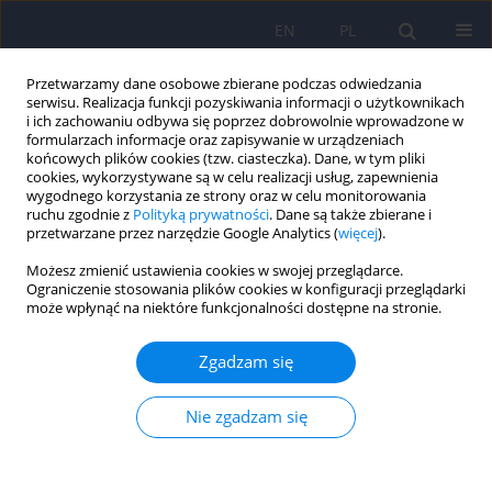
EN
PL
Przetwarzamy dane osobowe zbierane podczas odwiedzania
serwisu. Realizacja funkcji pozyskiwania informacji o użytkownikach
i ich zachowaniu odbywa się poprzez dobrowolnie wprowadzone w
formularzach informacje oraz zapisywanie w urządzeniach
końcowych plików cookies (tzw. ciasteczka). Dane, w tym pliki
cookies, wykorzystywane są w celu realizacji usług, zapewnienia
wygodnego korzystania ze strony oraz w celu monitorowania
ruchu zgodnie z
Polityką prywatności
. Dane są także zbierane i
przetwarzane przez narzędzie Google Analytics (
więcej
).
3/2013 vol. 47
Możesz zmienić ustawienia cookies w swojej przeglądarce.
Ograniczenie stosowania plików cookies w konfiguracji przeglądarki
ARTICLE
może wpłynąć na niektóre funkcjonalności dostępne na stronie.
Zaburzenia psychiczne i
Zgadzam się
poznawcze u dzieci z
Nie zgadzam się
wrodzonym zakażeniem HIV –
przegląd piśmiennictwa