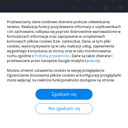
EN
PL
Przetwarzamy dane osobowe zbierane podczas odwiedzania
serwisu. Realizacja funkcji pozyskiwania informacji o użytkownikach
i ich zachowaniu odbywa się poprzez dobrowolnie wprowadzone w
formularzach informacje oraz zapisywanie w urządzeniach
końcowych plików cookies (tzw. ciasteczka). Dane, w tym pliki
cookies, wykorzystywane są w celu realizacji usług, zapewnienia
wygodnego korzystania ze strony oraz w celu monitorowania
ruchu zgodnie z
Polityką prywatności
. Dane są także zbierane i
przetwarzane przez narzędzie Google Analytics (
więcej
).
Autor
Anna Aftyka
Możesz zmienić ustawienia cookies w swojej przeglądarce.
Ograniczenie stosowania plików cookies w konfiguracji przeglądarki
ARTICLE
może wpłynąć na niektóre funkcjonalności dostępne na stronie.
Nasilenie objawów stresu pourazowego i poziom
odczuwanego stresu a strategie radzenia sobie ze
Zgadzam się
stresem u matek dzieci w przeszłości leczonych
na oddziale intensywnej terapii noworodka
Nie zgadzam się
Anna Aftyka
,
Ilona Ewelina Rozalska
,
Aleksandra Pawlak
,
Oleg
Gorbaniuk
Psychiatr Pol 2020;54(6):1149-1162