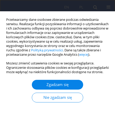
EN
PL
Przetwarzamy dane osobowe zbierane podczas odwiedzania
serwisu. Realizacja funkcji pozyskiwania informacji o użytkownikach
i ich zachowaniu odbywa się poprzez dobrowolnie wprowadzone w
formularzach informacje oraz zapisywanie w urządzeniach
końcowych plików cookies (tzw. ciasteczka). Dane, w tym pliki
cookies, wykorzystywane są w celu realizacji usług, zapewnienia
wygodnego korzystania ze strony oraz w celu monitorowania
ruchu zgodnie z
Polityką prywatności
. Dane są także zbierane i
przetwarzane przez narzędzie Google Analytics (
więcej
).
Autor
Artur Weiser
Możesz zmienić ustawienia cookies w swojej przeglądarce.
Ograniczenie stosowania plików cookies w konfiguracji przeglądarki
ARTICLE
może wpłynąć na niektóre funkcjonalności dostępne na stronie.
Głęboka stymulacja mózgu w zaburzeniu
obsesyjno-kompulsyjnym – dwa przypadki
Zgadzam się
kliniczne
Nie zgadzam się
Jan Aleksander Beszłej
,
Damian Siwicki
,
Karolina Fila-Witecka
,
Tomasz
Wieczorek
,
Patryk Piotrowski
,
Artur Weiser
,
Paweł Tabakow
,
Joanna
Rymaszewska
Psychiatr Pol 2019;53(4):807-824