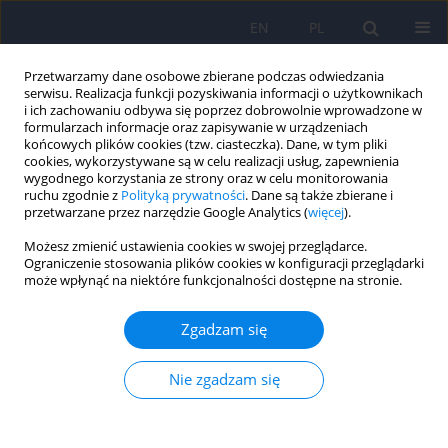
EN
PL
Przetwarzamy dane osobowe zbierane podczas odwiedzania
serwisu. Realizacja funkcji pozyskiwania informacji o użytkownikach
i ich zachowaniu odbywa się poprzez dobrowolnie wprowadzone w
formularzach informacje oraz zapisywanie w urządzeniach
końcowych plików cookies (tzw. ciasteczka). Dane, w tym pliki
cookies, wykorzystywane są w celu realizacji usług, zapewnienia
wygodnego korzystania ze strony oraz w celu monitorowania
ruchu zgodnie z
Polityką prywatności
. Dane są także zbierane i
przetwarzane przez narzędzie Google Analytics (
więcej
).
4/2019 vol. 53
Możesz zmienić ustawienia cookies w swojej przeglądarce.
Ograniczenie stosowania plików cookies w konfiguracji przeglądarki
ARTICLE
może wpłynąć na niektóre funkcjonalności dostępne na stronie.
Głęboka stymulacja mózgu
Zgadzam się
(Deep Brain Stimulation) – nowe
Nie zgadzam się
możliwości leczenia zaburzeń
psychicznych