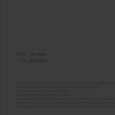
eISSN:
2391-5854
ISSN:
0033-2674
Czasopismo korzysta ze wsparcia Skarbu Państwa w ramach programu Ro
Projekt nr RCN/SN/0610/2021/1 realizowany w latach 2022-2024
Całkowita wartość zadania: 490 000 PLN
Kwota dofinansowania z MEiN: 100 000 PLN
Cele zadania: Wydanie w trybie Open Access w internecie wersji anglojęzyc
przebudowa struktury strony www czasopisma. Finansowanie systemu edytor
Przekazywanie wersji elektronicznych czasopisma do Cyfrowej Bibliotek