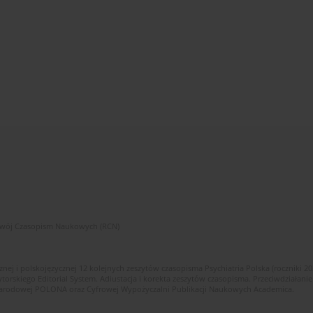
zwój Czasopism Naukowych (RCN)
znej i polskojęzycznej 12 kolejnych zeszytów czasopisma Psychiatria Polska (roczniki 2
skiego Editorial System. Adiustacja i korekta zeszytów czasopisma. Przeciwdziałanie
i Narodowej POLONA oraz Cyfrowej Wypożyczalni Publikacji Naukowych Academica.