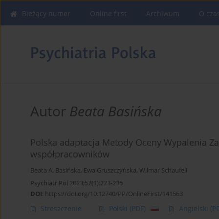
Bieżący numer
Online first
Archiwum
O cza
Autor
Beata Basińska
Polska adaptacja Metody Oceny Wypalenia Za
współpracowników
Beata A. Basińska
,
Ewa Gruszczyńska
,
Wilmar Schaufeli
Psychiatr Pol 2023;57(1):223-235
DOI
:
https://doi.org/10.12740/PP/OnlineFirst/141563
Streszczenie
Polski
(PDF)
Angielski
(P