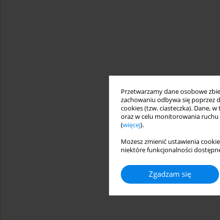
Przetwarzamy dane osobowe zbiera
zachowaniu odbywa się poprzez d
cookies (tzw. ciasteczka). Dane, w
oraz w celu monitorowania ruchu
(
więcej
).
Możesz zmienić ustawienia cookie
niektóre funkcjonalności dostępne
Zgadzam się