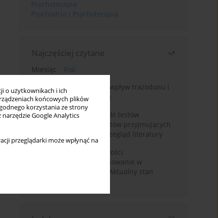
Psychoterapia
Psychiatria i Psychoterapia
Najczęściej czytane
Miesiąc
Rok
Leczenie bezsenności – wpływ trazodonu i
i o użytkownikach i ich
leków nasennych na sen
rządzeniach końcowych plików
wygodnego korzystania ze strony
Fałszywie dodatnie wyniki testów
z narzędzie Google Analytics
narkotykowych u pacjentów przyjmujących
leki psychotropowe – przegląd literatury
acji przeglądarki może wpłynąć na
Wortioksetyna – właściwości
farmakologiczne i zastosowanie w
zaburzeniach nastroju. Aktualny stan
wiedzy