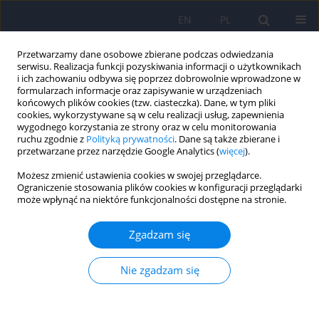
EN
PL
Przetwarzamy dane osobowe zbierane podczas odwiedzania
serwisu. Realizacja funkcji pozyskiwania informacji o użytkownikach
i ich zachowaniu odbywa się poprzez dobrowolnie wprowadzone w
formularzach informacje oraz zapisywanie w urządzeniach
końcowych plików cookies (tzw. ciasteczka). Dane, w tym pliki
cookies, wykorzystywane są w celu realizacji usług, zapewnienia
wygodnego korzystania ze strony oraz w celu monitorowania
ruchu zgodnie z
Polityką prywatności
. Dane są także zbierane i
przetwarzane przez narzędzie Google Analytics (
więcej
).
Autor
Beata Pawlowska
Możesz zmienić ustawienia cookies w swojej przeglądarce.
Ograniczenie stosowania plików cookies w konfiguracji przeglądarki
ARTICLE
może wpłynąć na niektóre funkcjonalności dostępne na stronie.
Analiza danych demograficznych i relacji w
rodzinach kobiet z bulimią 365–376
Zgadzam się
Beata Pawlowska
,
Marek Masiak
Nie zgadzam się
Psychiatr Pol 2007;41(3):365-376
Statystyki
Streszczenie
Artykuł
(PDF)