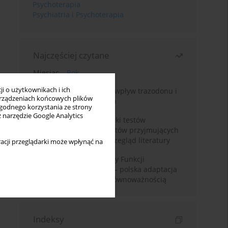
Psychoterapia
Psychiatria i Psychoterapia
Najczęściej czytane
Miesiąc
Rok
i o użytkownikach i ich
Leczenie bezsenności – wpływ trazodonu i
rządzeniach końcowych plików
leków nasennych na sen
wygodnego korzystania ze strony
z narzędzie Google Analytics
Fałszywie dodatnie wyniki testów
narkotykowych u pacjentów przyjmujących
leki psychotropowe – przegląd literatury
acji przeglądarki może wpłynąć na
Montrealska Skala Oceny Funkcji
Poznawczych MoCA 7.2.– polska adaptacja
metody i badania nad równoważnością
Indeksy