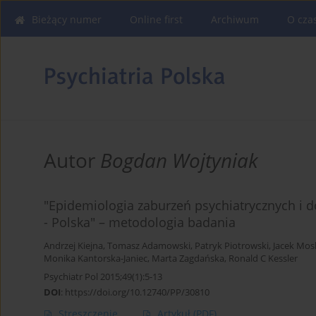
Bieżący numer
Online first
Archiwum
O cza
Autor
Bogdan Wojtyniak
"Epidemiologia zaburzeń psychiatrycznych i d
- Polska" – metodologia badania
Andrzej Kiejna
,
Tomasz Adamowski
,
Patryk Piotrowski
,
Jacek Mos
Monika Kantorska-Janiec
,
Marta Zagdańska
,
Ronald C Kessler
Psychiatr Pol 2015;49(1):5-13
DOI
:
https://doi.org/10.12740/PP/30810
Streszczenie
Artykuł
(PDF)