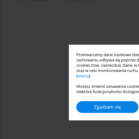
Przetwarzamy dane osobowe zbiera
zachowaniu odbywa się poprzez d
cookies (tzw. ciasteczka). Dane, w
oraz w celu monitorowania ruchu
(
więcej
).
Możesz zmienić ustawienia cookie
niektóre funkcjonalności dostępne
Zgadzam się