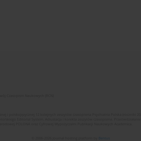
zwój Czasopism Naukowych (RCN)
znej i polskojęzycznej 12 kolejnych zeszytów czasopisma Psychiatria Polska (roczniki 2
skiego Editorial System. Adiustacja i korekta zeszytów czasopisma. Przeciwdziałanie
i Narodowej POLONA oraz Cyfrowej Wypożyczalni Publikacji Naukowych Academica.
© 2006-2026 Journal hosting platform by
Bentus