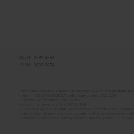
eISSN:
2391-5854
ISSN:
0033-2674
Czasopismo korzysta ze wsparcia Skarbu Państwa w ramach programu Ro
Projekt nr RCN/SN/0610/2021/1 realizowany w latach 2022-2024
Całkowita wartość zadania: 490 000 PLN
Kwota dofinansowania z MEiN: 100 000 PLN
Cele zadania: Wydanie w trybie Open Access w internecie wersji anglojęzyc
przebudowa struktury strony www czasopisma. Finansowanie systemu edytor
Przekazywanie wersji elektronicznych czasopisma do Cyfrowej Bibliotek