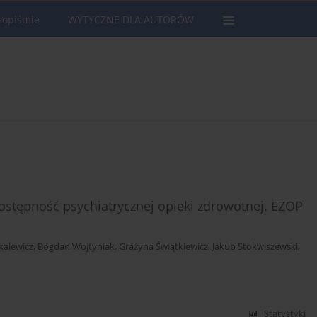
sopiśmie
WYTYCZNE DLA AUTORÓW
ostępność psychiatrycznej opieki zdrowotnej. EZOP
kalewicz
,
Bogdan Wojtyniak
,
Grażyna Świątkiewicz
,
Jakub Stokwiszewski
,
Statystyki