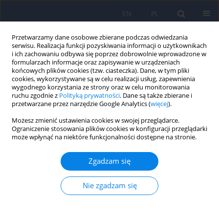
EN
PL
Przetwarzamy dane osobowe zbierane podczas odwiedzania
serwisu. Realizacja funkcji pozyskiwania informacji o użytkownikach
i ich zachowaniu odbywa się poprzez dobrowolnie wprowadzone w
formularzach informacje oraz zapisywanie w urządzeniach
końcowych plików cookies (tzw. ciasteczka). Dane, w tym pliki
cookies, wykorzystywane są w celu realizacji usług, zapewnienia
wygodnego korzystania ze strony oraz w celu monitorowania
ruchu zgodnie z
Polityką prywatności
. Dane są także zbierane i
przetwarzane przez narzędzie Google Analytics (
więcej
).
Autor
Dan Liao
Możesz zmienić ustawienia cookies w swojej przeglądarce.
Ograniczenie stosowania plików cookies w konfiguracji przeglądarki
może wpłynąć na niektóre funkcjonalności dostępne na stronie.
Wpływ powtarzalnej przezczaszkowej stymulacji
magnetycznej na negatywne objawy schizofrenii i
Zgadzam się
surowiczy neurotroficzny czynnik pochodzenia
mózgowego
Nie zgadzam się
Wenhui Zhai
,
Mingchao Li
,
Zou Su
,
Qiuming Ji
,
Zijun Xiong
,
Yijing Zhao
,
Yuhong Yang
,
Dan Liao
,
Chi Li
,
Cairong Wang
Psychiatr Pol 2023;57(6):1293-1303