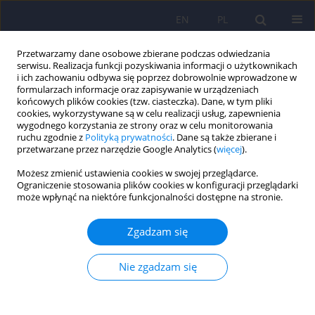
EN
PL
Przetwarzamy dane osobowe zbierane podczas odwiedzania
serwisu. Realizacja funkcji pozyskiwania informacji o użytkownikach
i ich zachowaniu odbywa się poprzez dobrowolnie wprowadzone w
formularzach informacje oraz zapisywanie w urządzeniach
końcowych plików cookies (tzw. ciasteczka). Dane, w tym pliki
cookies, wykorzystywane są w celu realizacji usług, zapewnienia
wygodnego korzystania ze strony oraz w celu monitorowania
ruchu zgodnie z
Polityką prywatności
. Dane są także zbierane i
przetwarzane przez narzędzie Google Analytics (
więcej
).
Autor
Dariusz Gąsecki
Możesz zmienić ustawienia cookies w swojej przeglądarce.
Ograniczenie stosowania plików cookies w konfiguracji przeglądarki
może wpłynąć na niektóre funkcjonalności dostępne na stronie.
Wartość kliniczna wybranych parametrów w
przewidywaniu depresji po udarze mózgu w
Zgadzam się
czasie rocznej obserwacji.
Hubert M. Wichowicz
,
Dariusz Gąsecki
,
Jerzy Landowski
,
Piotr Lass
,
Nie zgadzam się
Małgorzata Świerkocka
,
Grzegorz Wiśniewski
,
Waldemar N. Nyka
,
Alina
Wilkowska
Psychiatr Pol 2015;49(4):683-696