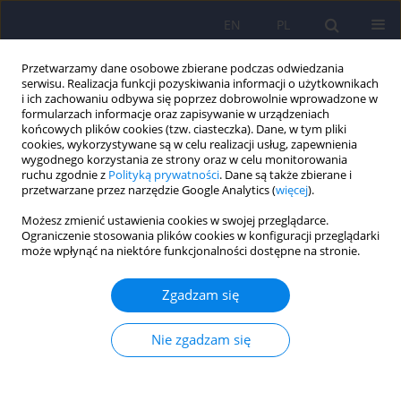
EN
PL
Przetwarzamy dane osobowe zbierane podczas odwiedzania
serwisu. Realizacja funkcji pozyskiwania informacji o użytkownikach
i ich zachowaniu odbywa się poprzez dobrowolnie wprowadzone w
formularzach informacje oraz zapisywanie w urządzeniach
końcowych plików cookies (tzw. ciasteczka). Dane, w tym pliki
cookies, wykorzystywane są w celu realizacji usług, zapewnienia
wygodnego korzystania ze strony oraz w celu monitorowania
ruchu zgodnie z
Polityką prywatności
. Dane są także zbierane i
przetwarzane przez narzędzie Google Analytics (
więcej
).
Autor
Dominik Krzyżanowski
Możesz zmienić ustawienia cookies w swojej przeglądarce.
Ograniczenie stosowania plików cookies w konfiguracji przeglądarki
Wyzwania dla psychiatrycznej opieki zdrowotnej
może wpłynąć na niektóre funkcjonalności dostępne na stronie.
dla osób dorosłych na Dolnym Śląsku
Zgadzam się
Andrzej Kiejna
,
Michał Stachów
,
Dominik Krzyżanowski
Psychiatr Pol 2023;57(1):79-87
Nie zgadzam się
DOI
:
https://doi.org/10.12740/PP/OnlineFirst/139499
Statystyki
Streszczenie
Polski
(PDF)