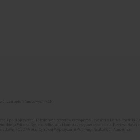
zwój Czasopism Naukowych (RCN)
znej i polskojęzycznej 12 kolejnych zeszytów czasopisma Psychiatria Polska (roczniki 2
skiego Editorial System. Adiustacja i korekta zeszytów czasopisma. Przeciwdziałanie
i Narodowej POLONA oraz Cyfrowej Wypożyczalni Publikacji Naukowych Academica.