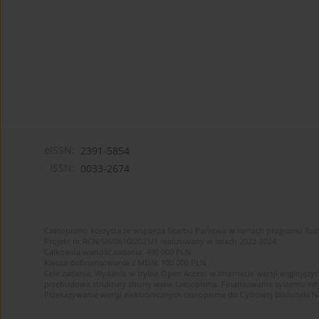
eISSN:
2391-5854
ISSN:
0033-2674
Czasopismo korzysta ze wsparcia Skarbu Państwa w ramach programu Ro
Projekt nr RCN/SN/0610/2021/1 realizowany w latach 2022-2024
Całkowita wartość zadania: 490 000 PLN
Kwota dofinansowania z MEiN: 100 000 PLN
Cele zadania: Wydanie w trybie Open Access w internecie wersji anglojęzyc
przebudowa struktury strony www czasopisma. Finansowanie systemu edytor
Przekazywanie wersji elektronicznych czasopisma do Cyfrowej Bibliotek