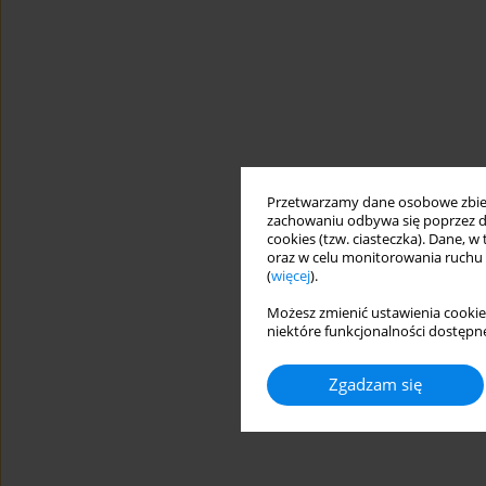
Przetwarzamy dane osobowe zbiera
zachowaniu odbywa się poprzez d
cookies (tzw. ciasteczka). Dane, w
oraz w celu monitorowania ruchu
(
więcej
).
Możesz zmienić ustawienia cookie
niektóre funkcjonalności dostępne
Zgadzam się