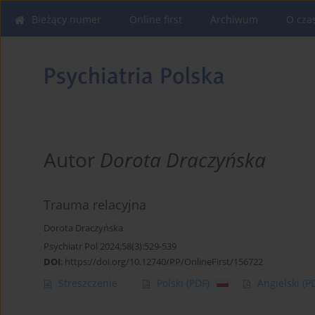
Bieżący numer
Online first
Archiwum
O cza
Autor
Dorota Draczyńska
Trauma relacyjna
Dorota Draczyńska
Psychiatr Pol 2024;58(3):529-539
DOI
:
https://doi.org/10.12740/PP/OnlineFirst/156722
Streszczenie
Polski
(PDF)
Angielski
(P