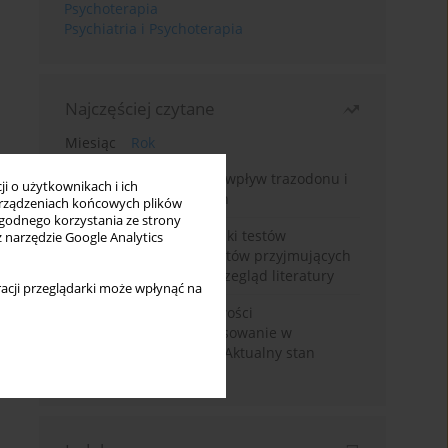
Psychoterapia
Psychiatria i Psychoterapia
Najczęściej czytane
Miesiąc
Rok
Leczenie bezsenności – wpływ trazodonu i
i o użytkownikach i ich
leków nasennych na sen
rządzeniach końcowych plików
wygodnego korzystania ze strony
Fałszywie dodatnie wyniki testów
z narzędzie Google Analytics
narkotykowych u pacjentów przyjmujących
leki psychotropowe – przegląd literatury
acji przeglądarki może wpłynąć na
Wortioksetyna – właściwości
farmakologiczne i zastosowanie w
zaburzeniach nastroju. Aktualny stan
wiedzy