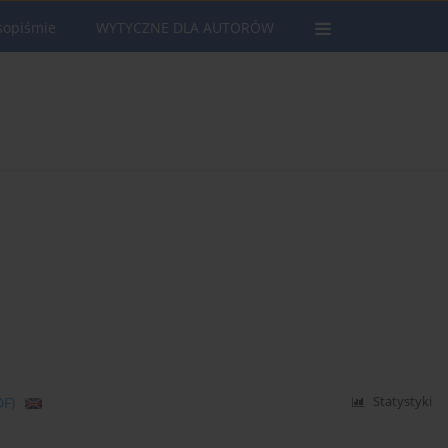
sopiśmie
WYTYCZNE DLA AUTORÓW
DF)
Statystyki