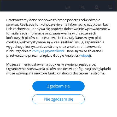
EN
PL
Przetwarzamy dane osobowe zbierane podczas odwiedzania
serwisu. Realizacja funkcji pozyskiwania informacji o użytkownikach
i ich zachowaniu odbywa się poprzez dobrowolnie wprowadzone w
formularzach informacje oraz zapisywanie w urządzeniach
końcowych plików cookies (tzw. ciasteczka). Dane, w tym pliki
cookies, wykorzystywane są w celu realizacji usług, zapewnienia
wygodnego korzystania ze strony oraz w celu monitorowania
ruchu zgodnie z
Polityką prywatności
. Dane są także zbierane i
przetwarzane przez narzędzie Google Analytics (
więcej
).
Autor
Dorota Koziarska
Możesz zmienić ustawienia cookies w swojej przeglądarce.
Ograniczenie stosowania plików cookies w konfiguracji przeglądarki
może wpłynąć na niektóre funkcjonalności dostępne na stronie.
ARTICLE
Akceptacja choroby i postrzeganie czasu u osób
Zgadzam się
leczonych immunomodulacyjnie z rzutowo-
remisyjną postacią stwardnienia rozsianego (SM-
Nie zgadzam się
RR)
Joanna Król
,
Małgorzata Szcześniak
,
Dorota Koziarska
,
Teresa Rzepa
Psychiatr Pol 2015;49(5):911-920