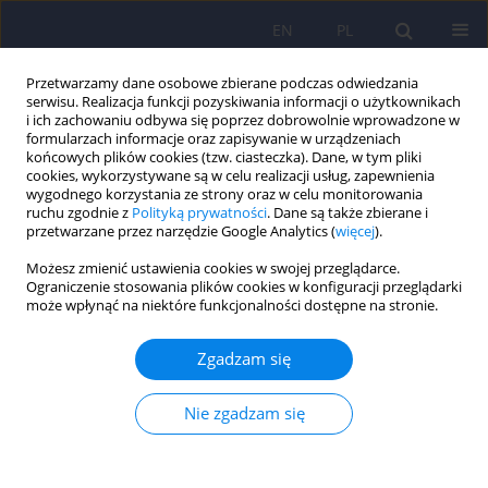
EN
PL
Przetwarzamy dane osobowe zbierane podczas odwiedzania
serwisu. Realizacja funkcji pozyskiwania informacji o użytkownikach
i ich zachowaniu odbywa się poprzez dobrowolnie wprowadzone w
formularzach informacje oraz zapisywanie w urządzeniach
końcowych plików cookies (tzw. ciasteczka). Dane, w tym pliki
cookies, wykorzystywane są w celu realizacji usług, zapewnienia
wygodnego korzystania ze strony oraz w celu monitorowania
ruchu zgodnie z
Polityką prywatności
. Dane są także zbierane i
przetwarzane przez narzędzie Google Analytics (
więcej
).
Autor
Ewa Rzeszutko
Możesz zmienić ustawienia cookies w swojej przeglądarce.
Ograniczenie stosowania plików cookies w konfiguracji przeglądarki
może wpłynąć na niektóre funkcjonalności dostępne na stronie.
ARTICLE
Cechy osobowości kierowców skazanych na karę
Zgadzam się
pozbawienia wolności za prowadzenie pojazdu
mechanicznego w stanie nietrzeźwości
Nie zgadzam się
Beata Pawłowska
,
Ewa Rzeszutko
Psychiatr Pol 2015;49(2):315-324
DOI
:
https://doi.org/10.12740/PP/27823