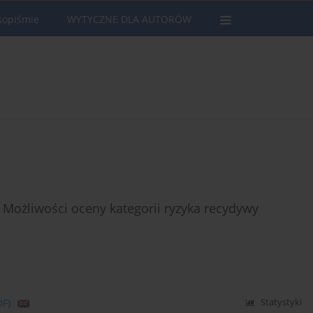
sopiśmie
WYTYCZNE DLA AUTORÓW
 Możliwości oceny kategorii ryzyka recydywy
DF)
Statystyki