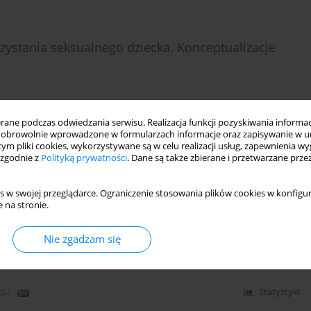
ystania seksualnego dziecka. Konceptualizacje
ne podczas odwiedzania serwisu. Realizacja funkcji pozyskiwania informacj
obrowolnie wprowadzone w formularzach informacje oraz zapisywanie w u
DF)
Statystyki
 tym pliki cookies, wykorzystywane są w celu realizacji usług, zapewnienia 
 zgodnie z
Polityką prywatności
. Dane są także zbierane i przetwarzane prze
s w swojej przeglądarce. Ograniczenie stosowania plików cookies w konfigur
 na tle seksualnym – perspektywa specjalistów ds.
 na stronie.
Nie zgadzam się
DF)
Statystyki