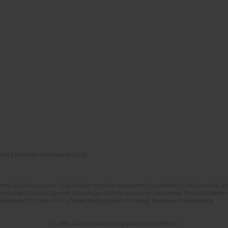
zwój Czasopism Naukowych (RCN)
znej i polskojęzycznej 12 kolejnych zeszytów czasopisma Psychiatria Polska (roczniki 2
skiego Editorial System. Adiustacja i korekta zeszytów czasopisma. Przeciwdziałanie
i Narodowej POLONA oraz Cyfrowej Wypożyczalni Publikacji Naukowych Academica.
© 2006-2026 Journal hosting platform by
Bentus