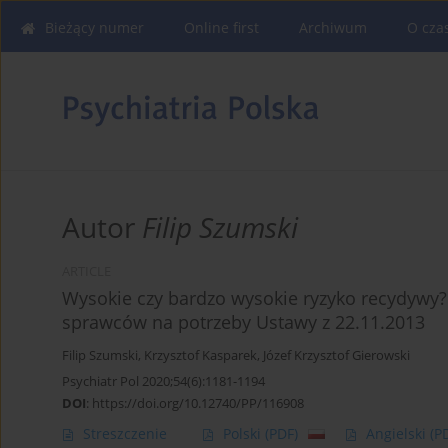
Bieżący numer
Online first
Archiwum
O cza
Autor
Filip Szumski
ARTICLE
Wysokie czy bardzo wysokie ryzyko recydywy?
sprawców na potrzeby Ustawy z 22.11.2013
Filip Szumski
,
Krzysztof Kasparek
,
Józef Krzysztof Gierowski
Psychiatr Pol 2020;54(6):1181-1194
DOI
:
https://doi.org/10.12740/PP/116908
Streszczenie
Polski
(PDF)
Angielski
(P