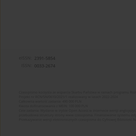
eISSN:
2391-5854
ISSN:
0033-2674
Czasopismo korzysta ze wsparcia Skarbu Państwa w ramach programu Ro
Projekt nr RCN/SN/0610/2021/1 realizowany w latach 2022-2024
Całkowita wartość zadania: 490 000 PLN
Kwota dofinansowania z MEiN: 100 000 PLN
Cele zadania: Wydanie w trybie Open Access w internecie wersji anglojęzyc
przebudowa struktury strony www czasopisma. Finansowanie systemu edytor
Przekazywanie wersji elektronicznych czasopisma do Cyfrowej Bibliotek