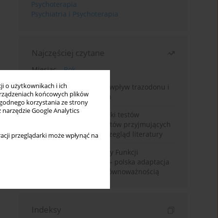
Psychoterapia
Psychiatria i Psychoterapia
Najczęściej czytane
Miesiąc
Rok
i o użytkownikach i ich
Leczenie bezsenności – wpływ trazodonu i
rządzeniach końcowych plików
leków nasennych na sen
wygodnego korzystania ze strony
z narzędzie Google Analytics
Fałszywie dodatnie wyniki testów
narkotykowych u pacjentów przyjmujących
leki psychotropowe – przegląd literatury
acji przeglądarki może wpłynąć na
Montrealska Skala Oceny Funkcji
Poznawczych MoCA 7.2.– polska adaptacja
metody i badania nad równoważnością
Indeksy