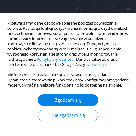
EN
PL
Przetwarzamy dane osobowe zbierane podczas odwiedzania
serwisu. Realizacja funkcji pozyskiwania informacji o użytkownikach
i ich zachowaniu odbywa się poprzez dobrowolnie wprowadzone w
formularzach informacje oraz zapisywanie w urządzeniach
końcowych plików cookies (tzw. ciasteczka). Dane, w tym pliki
cookies, wykorzystywane są w celu realizacji usług, zapewnienia
wygodnego korzystania ze strony oraz w celu monitorowania
ruchu zgodnie z
Polityką prywatności
. Dane są także zbierane i
przetwarzane przez narzędzie Google Analytics (
więcej
).
Autor
Grażyna Świątkiewicz
Możesz zmienić ustawienia cookies w swojej przeglądarce.
Ograniczenie stosowania plików cookies w konfiguracji przeglądarki
może wpłynąć na niektóre funkcjonalności dostępne na stronie.
"Epidemiologia zaburzeń psychiatrycznych i
dostępność psychiatrycznej opieki zdrowotnej.
Zgadzam się
EZOP - Polska" – metodologia badania
Andrzej Kiejna
,
Tomasz Adamowski
,
Patryk Piotrowski
,
Jacek
Nie zgadzam się
Moskalewicz
,
Bogdan Wojtyniak
,
Grażyna Świątkiewicz
,
Jakub
Stokwiszewski
,
Monika Kantorska-Janiec
,
Marta Zagdańska
,
Ronald C
Kessler