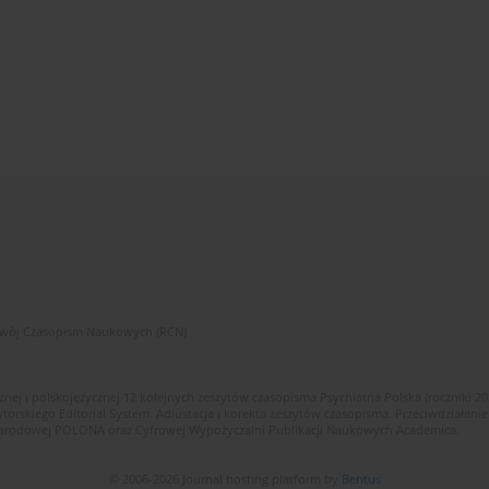
zwój Czasopism Naukowych (RCN)
znej i polskojęzycznej 12 kolejnych zeszytów czasopisma Psychiatria Polska (roczniki 2
skiego Editorial System. Adiustacja i korekta zeszytów czasopisma. Przeciwdziałanie
i Narodowej POLONA oraz Cyfrowej Wypożyczalni Publikacji Naukowych Academica.
© 2006-2026 Journal hosting platform by
Bentus