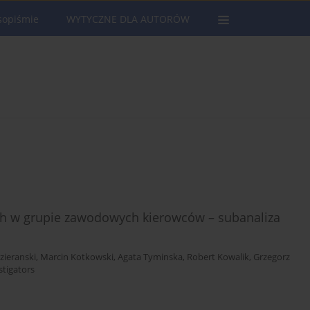
sopiśmie
WYTYCZNE DLA AUTORÓW
ch w grupie zawodowych kierowców – subanaliza
zieranski
,
Marcin Kotkowski
,
Agata Tyminska
,
Robert Kowalik
,
Grzegorz
tigators