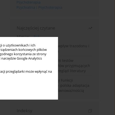
Psychoterapia
Psychiatria i Psychoterapia
Najczęściej czytane
Miesiąc
Rok
i o użytkownikach i ich
Leczenie bezsenności – wpływ trazodonu i
rządzeniach końcowych plików
leków nasennych na sen
wygodnego korzystania ze strony
z narzędzie Google Analytics
Fałszywie dodatnie wyniki testów
narkotykowych u pacjentów przyjmujących
leki psychotropowe – przegląd literatury
acji przeglądarki może wpłynąć na
Montrealska Skala Oceny Funkcji
Poznawczych MoCA 7.2.– polska adaptacja
metody i badania nad równoważnością
Indeksy