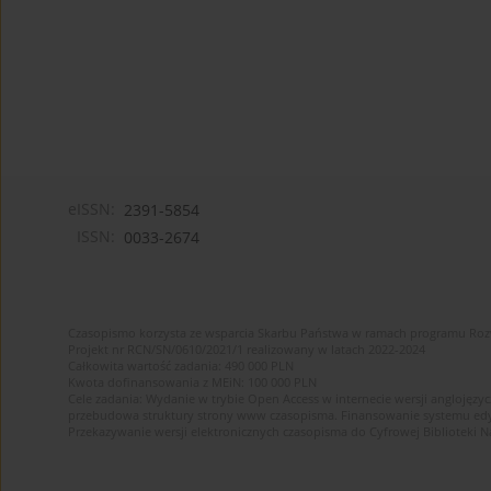
eISSN:
2391-5854
ISSN:
0033-2674
Czasopismo korzysta ze wsparcia Skarbu Państwa w ramach programu Ro
Projekt nr RCN/SN/0610/2021/1 realizowany w latach 2022-2024
Całkowita wartość zadania: 490 000 PLN
Kwota dofinansowania z MEiN: 100 000 PLN
Cele zadania: Wydanie w trybie Open Access w internecie wersji anglojęzyc
przebudowa struktury strony www czasopisma. Finansowanie systemu edytor
Przekazywanie wersji elektronicznych czasopisma do Cyfrowej Bibliotek