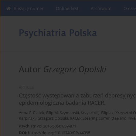
Bieżący numer
Online first
Archiwum
O cza
Autor
Grzegorz Opolski
ARTICLE
Częstość występowania zaburzeń depresyjny
epidemiologiczna badania RACER.
Anna E. Platek
,
Filip M. Szymanski
,
Krzysztof J. Filipiak
,
Krzysztof O
Karpinski
,
Grzegorz Opolski
,
RACER Steering Committee and Inves
Psychiatr Pol 2016;50(4):859-871
DOI
:
https://doi.org/10.12740/PP/44395