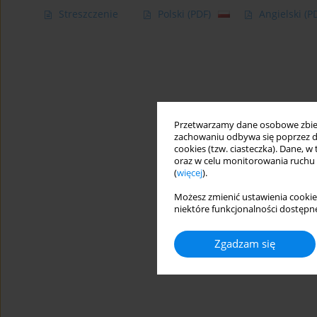
Streszczenie
Polski
(PDF)
Angielski
(P
Przetwarzamy dane osobowe zbiera
zachowaniu odbywa się poprzez d
cookies (tzw. ciasteczka). Dane, w
oraz w celu monitorowania ruchu
(
więcej
).
Możesz zmienić ustawienia cookie
niektóre funkcjonalności dostępne
Zgadzam się