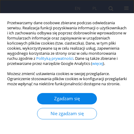
EN
PL
Przetwarzamy dane osobowe zbierane podczas odwiedzania
serwisu. Realizacja funkcji pozyskiwania informacji o użytkownikach
i ich zachowaniu odbywa się poprzez dobrowolnie wprowadzone w
formularzach informacje oraz zapisywanie w urządzeniach
końcowych plików cookies (tzw. ciasteczka). Dane, w tym pliki
cookies, wykorzystywane są w celu realizacji usług, zapewnienia
wygodnego korzystania ze strony oraz w celu monitorowania
ruchu zgodnie z
Polityką prywatności
. Dane są także zbierane i
przetwarzane przez narzędzie Google Analytics (
więcej
).
Autor
Halina Zielińska-
Możesz zmienić ustawienia cookies w swojej przeglądarce.
Więczkowska
Ograniczenie stosowania plików cookies w konfiguracji przeglądarki
może wpłynąć na niektóre funkcjonalności dostępne na stronie.
Przemoc w miejscu pracy. Występowanie
Zgadzam się
zjawiska wobec pracowników ochrony zdrowia
Nie zgadzam się
Małgorzata Maria Leźnicka
,
Halina Zielińska-Więczkowska
Psychiatr Pol 2024;58(2):351-362
DOI
:
https://doi.org/10.12740/PP/OnlineFirst/152775