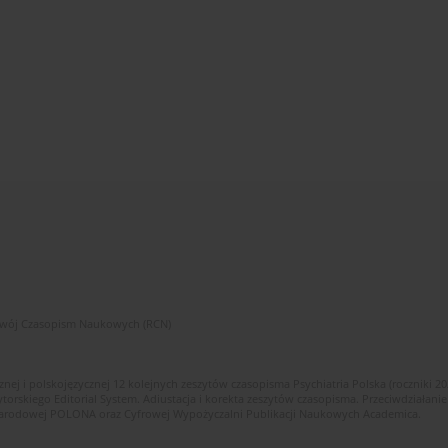
zwój Czasopism Naukowych (RCN)
znej i polskojęzycznej 12 kolejnych zeszytów czasopisma Psychiatria Polska (roczniki 2
skiego Editorial System. Adiustacja i korekta zeszytów czasopisma. Przeciwdziałanie
i Narodowej POLONA oraz Cyfrowej Wypożyczalni Publikacji Naukowych Academica.