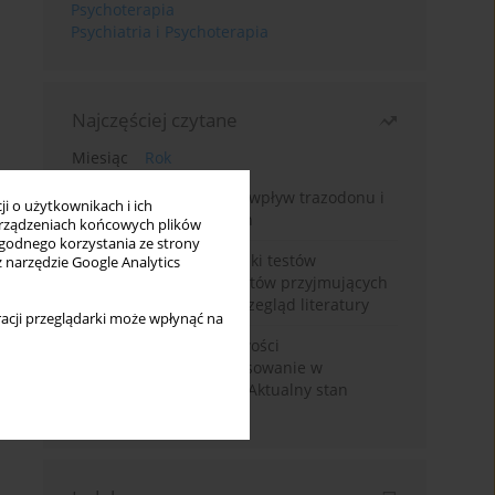
Psychoterapia
Psychiatria i Psychoterapia
Najczęściej czytane
Miesiąc
Rok
Leczenie bezsenności – wpływ trazodonu i
i o użytkownikach i ich
leków nasennych na sen
rządzeniach końcowych plików
wygodnego korzystania ze strony
Fałszywie dodatnie wyniki testów
z narzędzie Google Analytics
narkotykowych u pacjentów przyjmujących
leki psychotropowe – przegląd literatury
acji przeglądarki może wpłynąć na
Wortioksetyna – właściwości
farmakologiczne i zastosowanie w
zaburzeniach nastroju. Aktualny stan
wiedzy