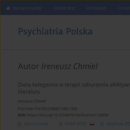
Bieżący numer
Online first
Archiwum
O cza
Autor
Ireneusz Chmiel
Dieta ketogenna w terapii zaburzenia afekty
literatury
Ireneusz Chmiel
Psychiatr Pol 2022;56(6):1345-1363
DOI
:
https://doi.org/10.12740/PP/OnlineFirst/136356
Streszczenie
Polski
(PDF)
Angielski
(P