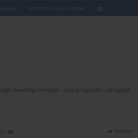
sopiśmie
WYTYCZNE DLA AUTORÓW
wnego dwubiegunowego - opis przypadku i przegląd
DF)
Statystyki