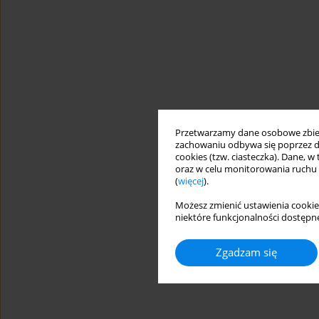
Przetwarzamy dane osobowe zbiera
zachowaniu odbywa się poprzez d
cookies (tzw. ciasteczka). Dane, w
oraz w celu monitorowania ruchu
(
więcej
).
Możesz zmienić ustawienia cookie
niektóre funkcjonalności dostępne
Zgadzam się