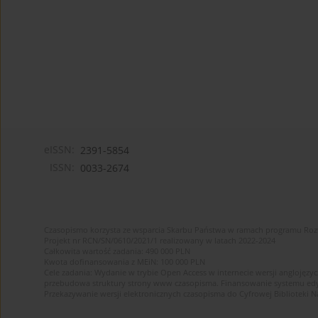
eISSN:
2391-5854
ISSN:
0033-2674
Czasopismo korzysta ze wsparcia Skarbu Państwa w ramach programu Ro
Projekt nr RCN/SN/0610/2021/1 realizowany w latach 2022-2024
Całkowita wartość zadania: 490 000 PLN
Kwota dofinansowania z MEiN: 100 000 PLN
Cele zadania: Wydanie w trybie Open Access w internecie wersji anglojęzyc
przebudowa struktury strony www czasopisma. Finansowanie systemu edytor
Przekazywanie wersji elektronicznych czasopisma do Cyfrowej Bibliotek