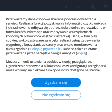
EN
PL
Przetwarzamy dane osobowe zbierane podczas odwiedzania
serwisu. Realizacja funkcji pozyskiwania informacji o użytkownikach
i ich zachowaniu odbywa się poprzez dobrowolnie wprowadzone w
formularzach informacje oraz zapisywanie w urządzeniach
końcowych plików cookies (tzw. ciasteczka). Dane, w tym pliki
cookies, wykorzystywane są w celu realizacji usług, zapewnienia
wygodnego korzystania ze strony oraz w celu monitorowania
ruchu zgodnie z
Polityką prywatności
. Dane są także zbierane i
przetwarzane przez narzędzie Google Analytics (
więcej
).
Autor
Iwona Boniecka
Możesz zmienić ustawienia cookies w swojej przeglądarce.
Ograniczenie stosowania plików cookies w konfiguracji przeglądarki
może wpłynąć na niektóre funkcjonalności dostępne na stronie.
ARTICLE
Ocena zachowań zdrowotnych, żywieniowych i
Zgadzam się
poczucia własnej skuteczności chorych z
otyłością olbrzymią
Nie zgadzam się
Marzena Sekuła
,
Iwona Boniecka
,
Krzysztof Paśnik
Psychiatr Pol 2019;53(5):1125-1137
DOI
:
https://doi.org/10.12740/PP/OnlineFirst/81182