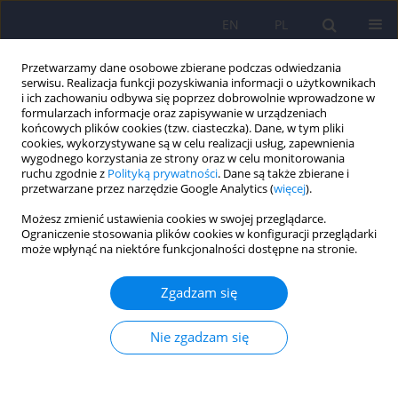
EN
PL
Przetwarzamy dane osobowe zbierane podczas odwiedzania
serwisu. Realizacja funkcji pozyskiwania informacji o użytkownikach
i ich zachowaniu odbywa się poprzez dobrowolnie wprowadzone w
formularzach informacje oraz zapisywanie w urządzeniach
końcowych plików cookies (tzw. ciasteczka). Dane, w tym pliki
cookies, wykorzystywane są w celu realizacji usług, zapewnienia
wygodnego korzystania ze strony oraz w celu monitorowania
ruchu zgodnie z
Polityką prywatności
. Dane są także zbierane i
przetwarzane przez narzędzie Google Analytics (
więcej
).
Autor
Iwona Czuma
Możesz zmienić ustawienia cookies w swojej przeglądarce.
Ograniczenie stosowania plików cookies w konfiguracji przeglądarki
ARTICLE
może wpłynąć na niektóre funkcjonalności dostępne na stronie.
Pomiar patologicznych cech osobowości według
DSM-5: Polska adaptacja Inwentarza Osobowości
Zgadzam się
PID-5. Część II – wyniki empiryczne
Nie zgadzam się
Tomasz Rowiński
,
Monika Kowalska-Dąbrowska
,
Włodzimierz Strus
,
Jan Cieciuch
,
Iwona Czuma
,
Cezary Żechowski
,
Kristian E. Markon
,
Robert F. Krueger
Psychiatr Pol 2019;53(1):23-48