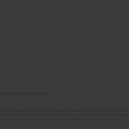
zwój Czasopism Naukowych (RCN)
znej i polskojęzycznej 12 kolejnych zeszytów czasopisma Psychiatria Polska (roczniki 2
skiego Editorial System. Adiustacja i korekta zeszytów czasopisma. Przeciwdziałanie
i Narodowej POLONA oraz Cyfrowej Wypożyczalni Publikacji Naukowych Academica.