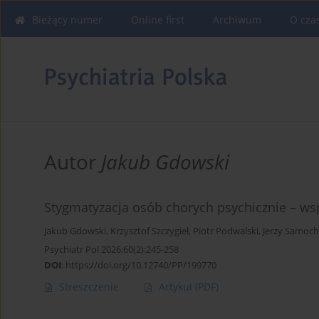
Bieżący numer
Online first
Archiwum
O cza
Autor
Jakub Gdowski
Stygmatyzacja osób chorych psychicznie – ws
Jakub Gdowski
,
Krzysztof Szczygieł
,
Piotr Podwalski
,
Jerzy Samoc
Psychiatr Pol 2026;60(2):245-258
DOI
:
https://doi.org/10.12740/PP/199770
Streszczenie
Artykuł
(PDF)