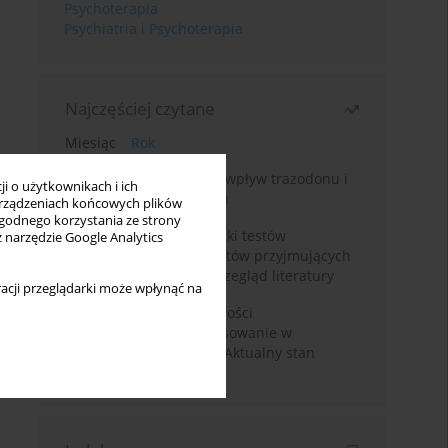
Psychoterapia
Psychiatria i Psychoterapia
Najczęściej czytane
Miesiąc
Rok
Leczenie bezsenności – wpływ trazodonu i
i o użytkownikach i ich
leków nasennych na sen
rządzeniach końcowych plików
wygodnego korzystania ze strony
Fałszywie dodatnie wyniki testów
z narzędzie Google Analytics
narkotykowych u pacjentów przyjmujących
leki psychotropowe – przegląd literatury
acji przeglądarki może wpłynąć na
Wortioksetyna – właściwości
farmakologiczne i zastosowanie w
zaburzeniach nastroju. Aktualny stan
wiedzy