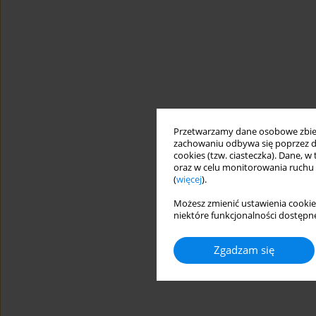
Przetwarzamy dane osobowe zbiera
zachowaniu odbywa się poprzez d
cookies (tzw. ciasteczka). Dane, w
oraz w celu monitorowania ruchu
(
więcej
).
Możesz zmienić ustawienia cookie
niektóre funkcjonalności dostępne
Zgadzam się