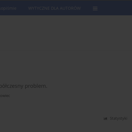
sopiśmie
WYTYCZNE DLA AUTORÓW
półczesny problem.
howiec
Statystyki