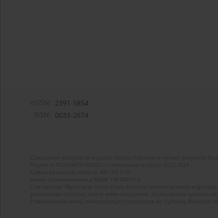
eISSN:
2391-5854
ISSN:
0033-2674
Czasopismo korzysta ze wsparcia Skarbu Państwa w ramach programu Ro
Projekt nr RCN/SN/0610/2021/1 realizowany w latach 2022-2024
Całkowita wartość zadania: 490 000 PLN
Kwota dofinansowania z MEiN: 100 000 PLN
Cele zadania: Wydanie w trybie Open Access w internecie wersji anglojęzyc
przebudowa struktury strony www czasopisma. Finansowanie systemu edytor
Przekazywanie wersji elektronicznych czasopisma do Cyfrowej Bibliotek