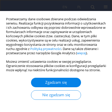
EN
PL
Przetwarzamy dane osobowe zbierane podczas odwiedzania
serwisu. Realizacja funkcji pozyskiwania informacji o użytkownikach
i ich zachowaniu odbywa się poprzez dobrowolnie wprowadzone w
formularzach informacje oraz zapisywanie w urządzeniach
końcowych plików cookies (tzw. ciasteczka). Dane, w tym pliki
cookies, wykorzystywane są w celu realizacji usług, zapewnienia
wygodnego korzystania ze strony oraz w celu monitorowania
ruchu zgodnie z
Polityką prywatności
. Dane są także zbierane i
przetwarzane przez narzędzie Google Analytics (
więcej
).
Autor
Jakub Rajtar-Zembaty
Możesz zmienić ustawienia cookies w swojej przeglądarce.
Ograniczenie stosowania plików cookies w konfiguracji przeglądarki
może wpłynąć na niektóre funkcjonalności dostępne na stronie.
ARTICLE
Dysfunkcje wykonawcze w depresji wieku
Zgadzam się
podeszłego.
Anna Rajtar-Zembaty
,
Andrzej Sałakowski
,
Jakub Rajtar-Zembaty
,
Anna
Nie zgadzam się
Starowicz-Filip
Psychiatr Pol 2017;51(4):705-718
DOI
:
https://doi.org/10.12740/PP/OnlineFirst/63765