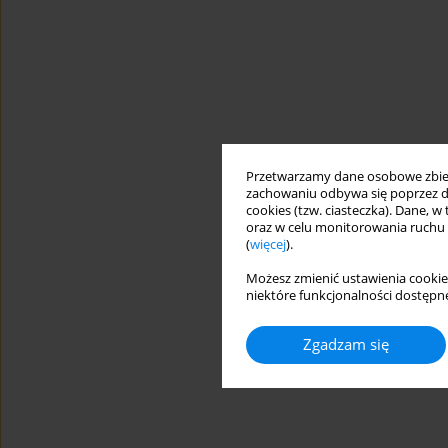
Przetwarzamy dane osobowe zbiera
zachowaniu odbywa się poprzez d
cookies (tzw. ciasteczka). Dane, w
oraz w celu monitorowania ruchu
(
więcej
).
Możesz zmienić ustawienia cookie
niektóre funkcjonalności dostępne
Zgadzam się