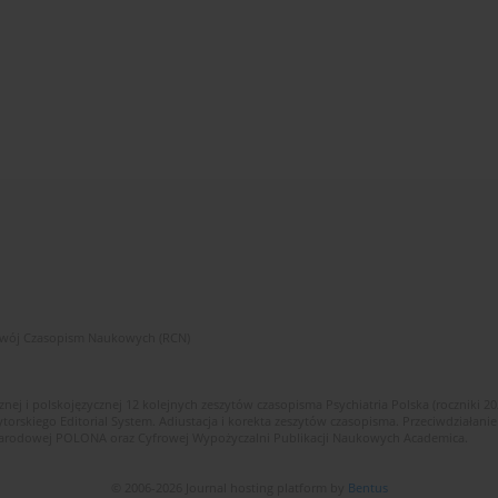
zwój Czasopism Naukowych (RCN)
znej i polskojęzycznej 12 kolejnych zeszytów czasopisma Psychiatria Polska (roczniki 2
skiego Editorial System. Adiustacja i korekta zeszytów czasopisma. Przeciwdziałanie
i Narodowej POLONA oraz Cyfrowej Wypożyczalni Publikacji Naukowych Academica.
© 2006-2026 Journal hosting platform by
Bentus