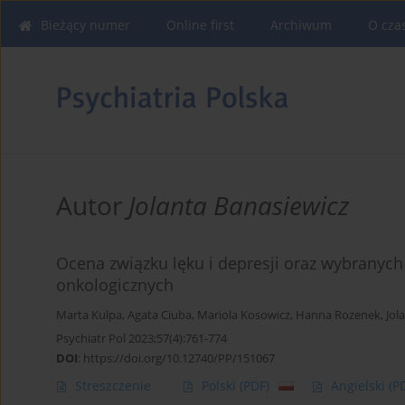
Bieżący numer
Online first
Archiwum
O cza
Autor
Jolanta Banasiewicz
Ocena związku lęku i depresji oraz wybrany
onkologicznych
Marta Kulpa
,
Agata Ciuba
,
Mariola Kosowicz
,
Hanna Rozenek
,
Jol
Psychiatr Pol 2023;57(4):761-774
DOI
:
https://doi.org/10.12740/PP/151067
Streszczenie
Polski
(PDF)
Angielski
(P