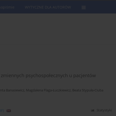
sopiśmie
WYTYCZNE DLA AUTORÓW
ch zmiennych psychospołecznych u pacjentów
anta Banasiewicz
,
Magdalena Flaga-Łuczkiewicz
,
Beata Stypuła-Ciuba
DF)
Statystyki