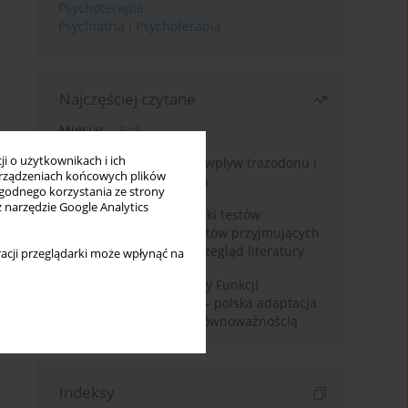
Psychoterapia
Psychiatria i Psychoterapia
Najczęściej czytane
Miesiąc
Rok
i o użytkownikach i ich
Leczenie bezsenności – wpływ trazodonu i
rządzeniach końcowych plików
leków nasennych na sen
wygodnego korzystania ze strony
z narzędzie Google Analytics
Fałszywie dodatnie wyniki testów
narkotykowych u pacjentów przyjmujących
leki psychotropowe – przegląd literatury
acji przeglądarki może wpłynąć na
Montrealska Skala Oceny Funkcji
Poznawczych MoCA 7.2.– polska adaptacja
metody i badania nad równoważnością
Indeksy