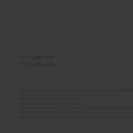
eISSN:
2391-5854
ISSN:
0033-2674
Czasopismo korzysta ze wsparcia Skarbu Państwa w ramach programu Ro
Projekt nr RCN/SN/0610/2021/1 realizowany w latach 2022-2024
Całkowita wartość zadania: 490 000 PLN
Kwota dofinansowania z MEiN: 100 000 PLN
Cele zadania: Wydanie w trybie Open Access w internecie wersji anglojęzyc
przebudowa struktury strony www czasopisma. Finansowanie systemu edytor
Przekazywanie wersji elektronicznych czasopisma do Cyfrowej Bibliotek