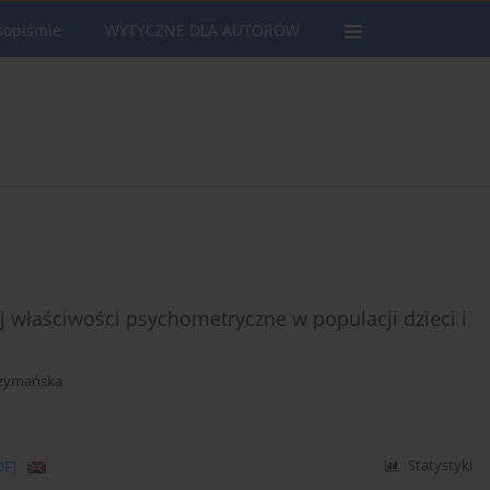
sopiśmie
WYTYCZNE DLA AUTORÓW
ej właściwości psychometryczne w populacji dzieci i
Szymańska
DF)
Statystyki