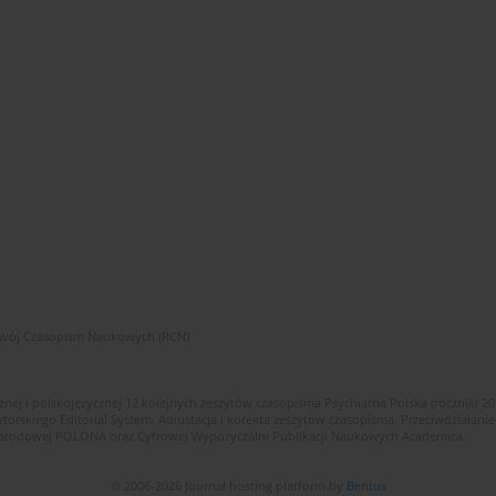
zwój Czasopism Naukowych (RCN)
znej i polskojęzycznej 12 kolejnych zeszytów czasopisma Psychiatria Polska (roczniki 2
skiego Editorial System. Adiustacja i korekta zeszytów czasopisma. Przeciwdziałanie
i Narodowej POLONA oraz Cyfrowej Wypożyczalni Publikacji Naukowych Academica.
© 2006-2026 Journal hosting platform by
Bentus