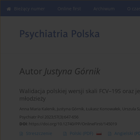
Bieżący numer
Online first
Archiwum
O cza
Autor
Justyna Górnik
Walidacja polskiej wersji skali FCV–19S oraz j
młodzieży
Anna Maria Kalenik
,
Justyna Górnik
,
Łukasz Konowałek
,
Urszula 
Psychiatr Pol 2023;57(3):647-656
DOI
:
https://doi.org/10.12740/PP/OnlineFirst/145019
Streszczenie
Polski
(PDF)
Angielski
(P