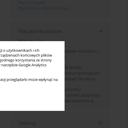
Psychoterapia
Psychiatria i Psychoterapia
Najczęściej czytane
Miesiąc
Rok
i o użytkownikach i ich
Leczenie bezsenności – wpływ trazodonu i
rządzeniach końcowych plików
leków nasennych na sen
wygodnego korzystania ze strony
z narzędzie Google Analytics
Fałszywie dodatnie wyniki testów
narkotykowych u pacjentów przyjmujących
leki psychotropowe – przegląd literatury
acji przeglądarki może wpłynąć na
Montrealska Skala Oceny Funkcji
Poznawczych MoCA 7.2.– polska adaptacja
metody i badania nad równoważnością
Indeksy