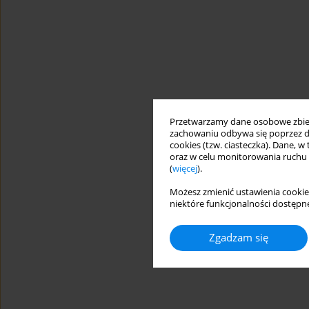
Przetwarzamy dane osobowe zbiera
zachowaniu odbywa się poprzez d
cookies (tzw. ciasteczka). Dane, w
oraz w celu monitorowania ruchu
(
więcej
).
Możesz zmienić ustawienia cookie
niektóre funkcjonalności dostępne
Zgadzam się