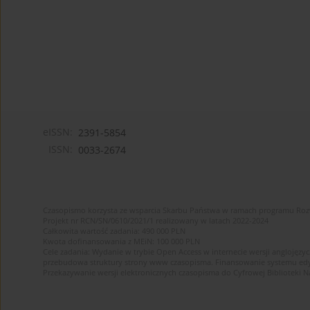
eISSN:
2391-5854
ISSN:
0033-2674
Czasopismo korzysta ze wsparcia Skarbu Państwa w ramach programu Ro
Projekt nr RCN/SN/0610/2021/1 realizowany w latach 2022-2024
Całkowita wartość zadania: 490 000 PLN
Kwota dofinansowania z MEiN: 100 000 PLN
Cele zadania: Wydanie w trybie Open Access w internecie wersji anglojęzyc
przebudowa struktury strony www czasopisma. Finansowanie systemu edytor
Przekazywanie wersji elektronicznych czasopisma do Cyfrowej Bibliotek