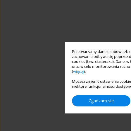
Przetwarzamy dane osobowe zbiera
zachowaniu odbywa się poprzez d
cookies (tzw. ciasteczka). Dane, w
oraz w celu monitorowania ruchu
(
więcej
).
Możesz zmienić ustawienia cookie
niektóre funkcjonalności dostępne
Zgadzam się