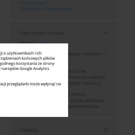
Psychoterapia
Psychiatria i Psychoterapia
Najczęściej czytane
Miesiąc
Rok
i o użytkownikach i ich
Leczenie bezsenności – wpływ trazodonu i
rządzeniach końcowych plików
leków nasennych na sen
wygodnego korzystania ze strony
z narzędzie Google Analytics
Fałszywie dodatnie wyniki testów
narkotykowych u pacjentów przyjmujących
leki psychotropowe – przegląd literatury
acji przeglądarki może wpłynąć na
Montrealska Skala Oceny Funkcji
Poznawczych MoCA 7.2.– polska adaptacja
metody i badania nad równoważnością
Indeksy