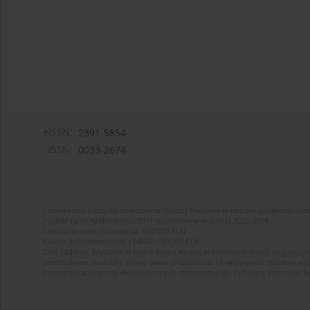
eISSN:
2391-5854
ISSN:
0033-2674
Czasopismo korzysta ze wsparcia Skarbu Państwa w ramach programu Ro
Projekt nr RCN/SN/0610/2021/1 realizowany w latach 2022-2024
Całkowita wartość zadania: 490 000 PLN
Kwota dofinansowania z MEiN: 100 000 PLN
Cele zadania: Wydanie w trybie Open Access w internecie wersji anglojęzyc
przebudowa struktury strony www czasopisma. Finansowanie systemu edytor
Przekazywanie wersji elektronicznych czasopisma do Cyfrowej Bibliotek