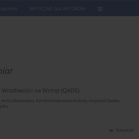
sopiśmie
WYTYCZNE DLA AUTORÓW
niar
Wrażliwości na Wstręt (QADS).
,
Anna Oleszkowicz
,
Kamilla Kasibowska-Kuźniar
,
Krzysztof Dudek
,
Zyśko
Statystyki