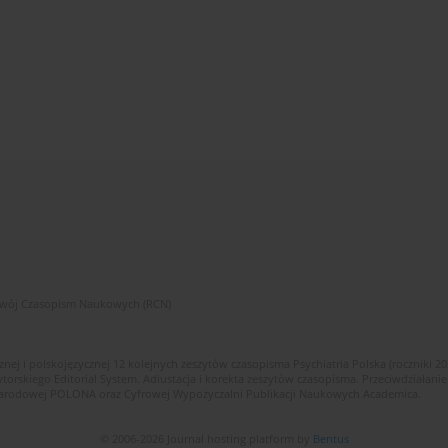
zwój Czasopism Naukowych (RCN)
znej i polskojęzycznej 12 kolejnych zeszytów czasopisma Psychiatria Polska (roczniki 2
skiego Editorial System. Adiustacja i korekta zeszytów czasopisma. Przeciwdziałanie
i Narodowej POLONA oraz Cyfrowej Wypożyczalni Publikacji Naukowych Academica.
© 2006-2026 Journal hosting platform by
Bentus