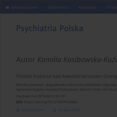
Bieżący numer
Online first
Archiwum
O cza
Autor
Kamilla Kasibowska-Kuź
Polskie badania nad Kwestionariuszem Oceny 
Monika Szewczuk - Bogusławska
,
Aleksandra Słowińska
,
Olga Bąk
Agnieszka Stępień
,
Krzysztof Kaliszewski
,
Dariusz Timler
,
Dorota 
Psychiatr Pol 2015;49(1):145-157
DOI
:
https://doi.org/10.12740/PP/34043
Streszczenie
Artykuł
(PDF)