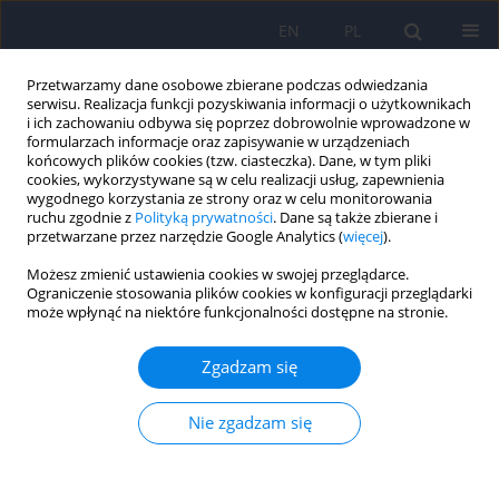
EN
PL
Przetwarzamy dane osobowe zbierane podczas odwiedzania
serwisu. Realizacja funkcji pozyskiwania informacji o użytkownikach
i ich zachowaniu odbywa się poprzez dobrowolnie wprowadzone w
formularzach informacje oraz zapisywanie w urządzeniach
końcowych plików cookies (tzw. ciasteczka). Dane, w tym pliki
cookies, wykorzystywane są w celu realizacji usług, zapewnienia
wygodnego korzystania ze strony oraz w celu monitorowania
ruchu zgodnie z
Polityką prywatności
. Dane są także zbierane i
przetwarzane przez narzędzie Google Analytics (
więcej
).
Autor
Karolina Pospieszyńska-
Możesz zmienić ustawienia cookies w swojej przeglądarce.
Martysiuk
Ograniczenie stosowania plików cookies w konfiguracji przeglądarki
może wpłynąć na niektóre funkcjonalności dostępne na stronie.
Korzystanie z pomocy psychologicznej i
Zgadzam się
psychiatrycznej przez opiekunów rodzinnych
osób z zespołem Angelmana: badanie
Nie zgadzam się
przekrojowe
Jan Domaradzki
,
Karolina Pospieszyńska-Martysiuk
,
Hanna Dianow
,
Joanna Węgrzyn
,
Dariusz Walkowiak