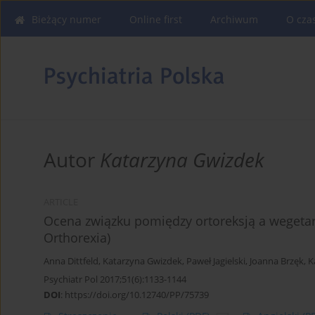
Bieżący numer
Online first
Archiwum
O cza
Autor
Katarzyna Gwizdek
ARTICLE
Ocena związku pomiędzy ortoreksją a wegeta
Orthorexia)
Anna Dittfeld
,
Katarzyna Gwizdek
,
Paweł Jagielski
,
Joanna Brzęk
,
K
Psychiatr Pol 2017;51(6):1133-1144
DOI
:
https://doi.org/10.12740/PP/75739