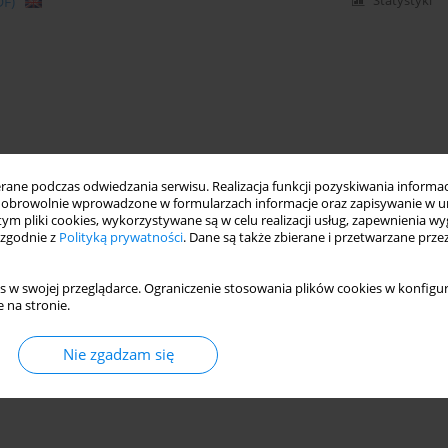
DF)
Statystyki
ne podczas odwiedzania serwisu. Realizacja funkcji pozyskiwania informacj
obrowolnie wprowadzone w formularzach informacje oraz zapisywanie w u
 tym pliki cookies, wykorzystywane są w celu realizacji usług, zapewnienia 
 zgodnie z
Polityką prywatności
. Dane są także zbierane i przetwarzane prze
s w swojej przeglądarce. Ograniczenie stosowania plików cookies w konfigur
 na stronie.
Nie zgadzam się