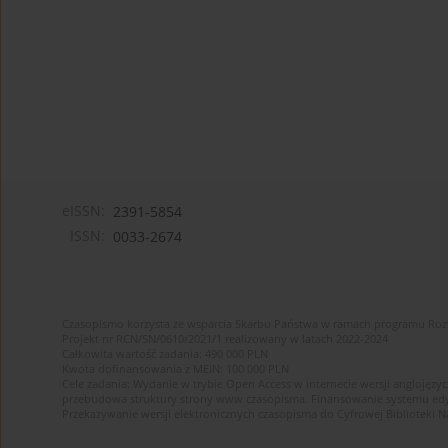
eISSN:
2391-5854
ISSN:
0033-2674
Czasopismo korzysta ze wsparcia Skarbu Państwa w ramach programu Ro
Projekt nr RCN/SN/0610/2021/1 realizowany w latach 2022-2024
Całkowita wartość zadania: 490 000 PLN
Kwota dofinansowania z MEiN: 100 000 PLN
Cele zadania: Wydanie w trybie Open Access w internecie wersji anglojęzyc
przebudowa struktury strony www czasopisma. Finansowanie systemu edytor
Przekazywanie wersji elektronicznych czasopisma do Cyfrowej Bibliotek