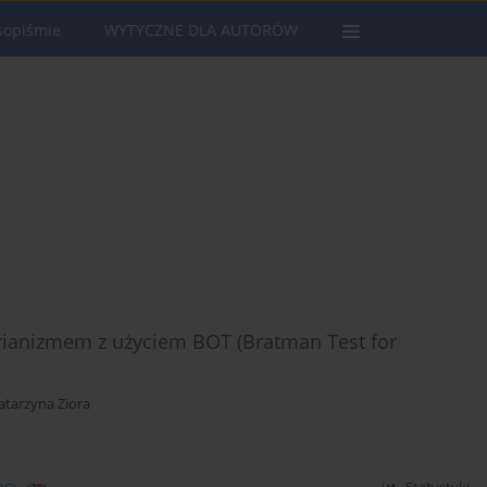
sopiśmie
WYTYCZNE DLA AUTORÓW
rianizmem z użyciem BOT (Bratman Test for
atarzyna Ziora