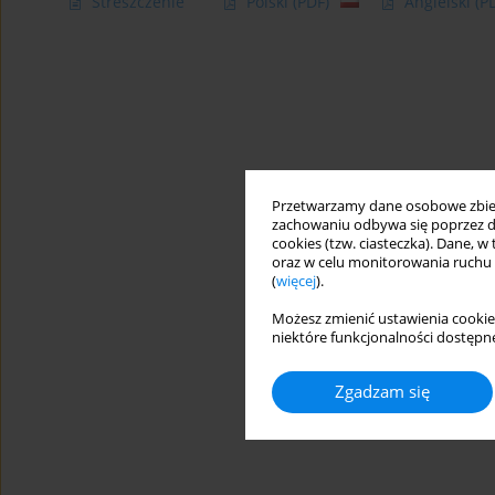
Streszczenie
Polski
(PDF)
Angielski
(P
Przetwarzamy dane osobowe zbiera
zachowaniu odbywa się poprzez d
cookies (tzw. ciasteczka). Dane, w
oraz w celu monitorowania ruchu
(
więcej
).
Możesz zmienić ustawienia cookie
niektóre funkcjonalności dostępne
Zgadzam się