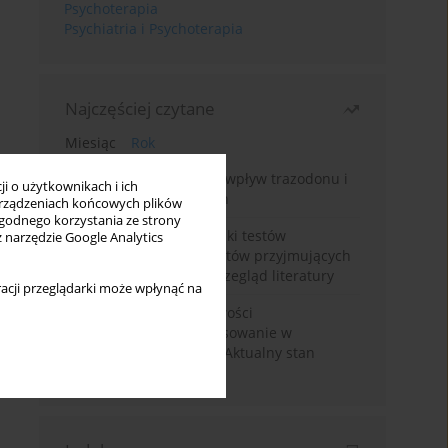
Psychoterapia
Psychiatria i Psychoterapia
Najczęściej czytane
Miesiąc
Rok
Leczenie bezsenności – wpływ trazodonu i
i o użytkownikach i ich
leków nasennych na sen
rządzeniach końcowych plików
wygodnego korzystania ze strony
Fałszywie dodatnie wyniki testów
z narzędzie Google Analytics
narkotykowych u pacjentów przyjmujących
leki psychotropowe – przegląd literatury
acji przeglądarki może wpłynąć na
Wortioksetyna – właściwości
farmakologiczne i zastosowanie w
zaburzeniach nastroju. Aktualny stan
wiedzy