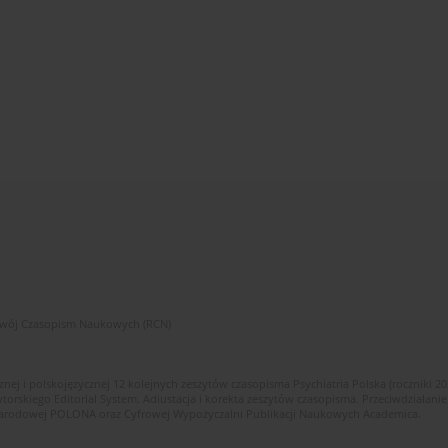
zwój Czasopism Naukowych (RCN)
znej i polskojęzycznej 12 kolejnych zeszytów czasopisma Psychiatria Polska (roczniki 2
skiego Editorial System. Adiustacja i korekta zeszytów czasopisma. Przeciwdziałanie
i Narodowej POLONA oraz Cyfrowej Wypożyczalni Publikacji Naukowych Academica.