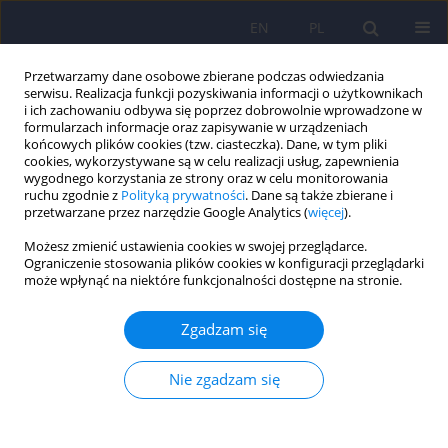
EN
PL
Przetwarzamy dane osobowe zbierane podczas odwiedzania
serwisu. Realizacja funkcji pozyskiwania informacji o użytkownikach
i ich zachowaniu odbywa się poprzez dobrowolnie wprowadzone w
formularzach informacje oraz zapisywanie w urządzeniach
końcowych plików cookies (tzw. ciasteczka). Dane, w tym pliki
cookies, wykorzystywane są w celu realizacji usług, zapewnienia
wygodnego korzystania ze strony oraz w celu monitorowania
ruchu zgodnie z
Polityką prywatności
. Dane są także zbierane i
przetwarzane przez narzędzie Google Analytics (
więcej
).
Autor
Katarzyna Jowik
Możesz zmienić ustawienia cookies w swojej przeglądarce.
Ograniczenie stosowania plików cookies w konfiguracji przeglądarki
może wpłynąć na niektóre funkcjonalności dostępne na stronie.
ARTICLE
Wieloaspektowa analiza rozpowszechnienia,
Zgadzam się
czynników etiologicznych, obrazu klinicznego i
postępowania terapeutycznego zaburzeń z
Nie zgadzam się
napadami objadania (Binge Eating Disorder, BED)
Katarzyna Jowik
,
Agata Dutkiewicz
,
Agnieszka Słopień
,
Marta
Tyszkiewicz- Nwafor