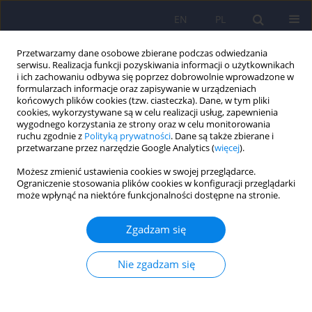
EN
PL
Przetwarzamy dane osobowe zbierane podczas odwiedzania
serwisu. Realizacja funkcji pozyskiwania informacji o użytkownikach
i ich zachowaniu odbywa się poprzez dobrowolnie wprowadzone w
formularzach informacje oraz zapisywanie w urządzeniach
końcowych plików cookies (tzw. ciasteczka). Dane, w tym pliki
cookies, wykorzystywane są w celu realizacji usług, zapewnienia
wygodnego korzystania ze strony oraz w celu monitorowania
ruchu zgodnie z
Polityką prywatności
. Dane są także zbierane i
przetwarzane przez narzędzie Google Analytics (
więcej
).
Autor
Katarzyna Rückemann-
Możesz zmienić ustawienia cookies w swojej przeglądarce.
Dziurdzińska
Ograniczenie stosowania plików cookies w konfiguracji przeglądarki
może wpłynąć na niektóre funkcjonalności dostępne na stronie.
ARTICLE
Zgadzam się
Fibromialgia - multidyscyplinarne podejście
Nie zgadzam się
Anna Binkiewicz-Glińska
,
Stanisław Bakuła
,
Hanna Tomczak
,
Jerzy
Landowski
,
Katarzyna Ruckemann-Dziurdzińska
,
Katarzyna
Zaborowska-Sapeta
,
Ireneusz Kowalski
,
Wojciech Kiebzak
Psychiatr Pol 2015;49(4):801-810