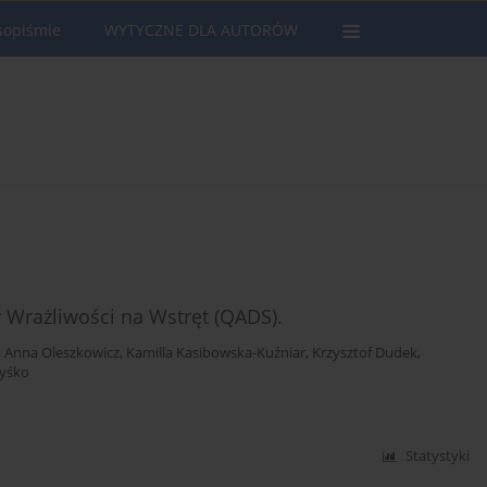
sopiśmie
WYTYCZNE DLA AUTORÓW
Wrażliwości na Wstręt (QADS).
,
Anna Oleszkowicz
,
Kamilla Kasibowska-Kuźniar
,
Krzysztof Dudek
,
Zyśko
Statystyki