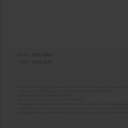
eISSN:
2391-5854
ISSN:
0033-2674
Czasopismo korzysta ze wsparcia Skarbu Państwa w ramach programu Ro
Projekt nr RCN/SN/0610/2021/1 realizowany w latach 2022-2024
Całkowita wartość zadania: 490 000 PLN
Kwota dofinansowania z MEiN: 100 000 PLN
Cele zadania: Wydanie w trybie Open Access w internecie wersji anglojęzyc
przebudowa struktury strony www czasopisma. Finansowanie systemu edytor
Przekazywanie wersji elektronicznych czasopisma do Cyfrowej Bibliotek