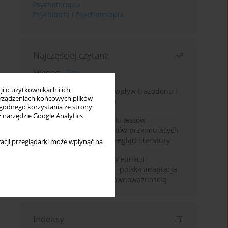
Psychoterapia
Psychiatria i Psychoterapia
Najczęściej czytane
Miesiąc
Rok
i o użytkownikach i ich
Leczenie bezsenności – wpływ trazodonu i
rządzeniach końcowych plików
leków nasennych na sen
wygodnego korzystania ze strony
z narzędzie Google Analytics
Fałszywie dodatnie wyniki testów
narkotykowych u pacjentów przyjmujących
leki psychotropowe – przegląd literatury
acji przeglądarki może wpłynąć na
Montrealska Skala Oceny Funkcji
Poznawczych MoCA 7.2.– polska adaptacja
metody i badania nad równoważnością
Indeksy