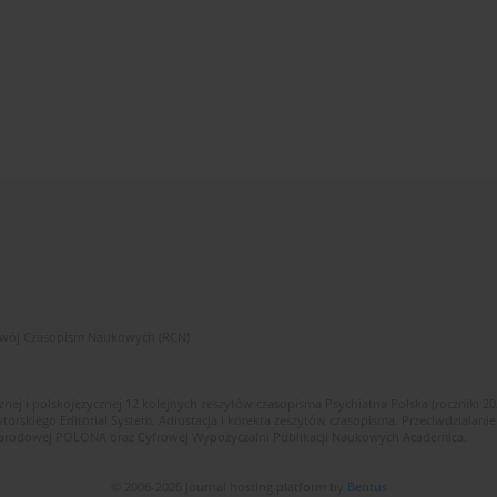
zwój Czasopism Naukowych (RCN)
znej i polskojęzycznej 12 kolejnych zeszytów czasopisma Psychiatria Polska (roczniki 2
skiego Editorial System. Adiustacja i korekta zeszytów czasopisma. Przeciwdziałanie
i Narodowej POLONA oraz Cyfrowej Wypożyczalni Publikacji Naukowych Academica.
© 2006-2026 Journal hosting platform by
Bentus