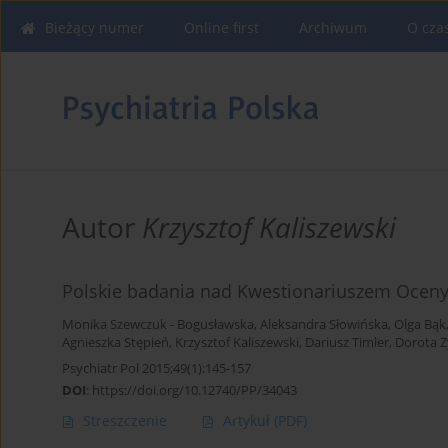
Bieżący numer
Online first
Archiwum
O cza
Autor
Krzysztof Kaliszewski
Polskie badania nad Kwestionariuszem Oceny 
Monika Szewczuk - Bogusławska
,
Aleksandra Słowińska
,
Olga Bąk
Agnieszka Stępień
,
Krzysztof Kaliszewski
,
Dariusz Timler
,
Dorota 
Psychiatr Pol 2015;49(1):145-157
DOI
:
https://doi.org/10.12740/PP/34043
Streszczenie
Artykuł
(PDF)