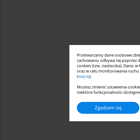
Przetwarzamy dane osobowe zbiera
zachowaniu odbywa się poprzez d
cookies (tzw. ciasteczka). Dane, w
oraz w celu monitorowania ruchu
(
więcej
).
Możesz zmienić ustawienia cookie
niektóre funkcjonalności dostępne
Zgadzam się