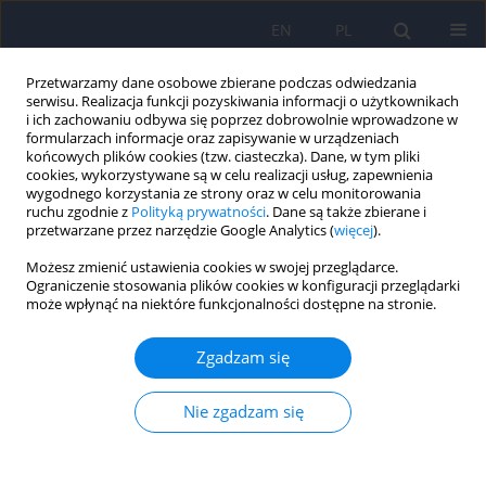
EN
PL
Przetwarzamy dane osobowe zbierane podczas odwiedzania
serwisu. Realizacja funkcji pozyskiwania informacji o użytkownikach
i ich zachowaniu odbywa się poprzez dobrowolnie wprowadzone w
formularzach informacje oraz zapisywanie w urządzeniach
końcowych plików cookies (tzw. ciasteczka). Dane, w tym pliki
cookies, wykorzystywane są w celu realizacji usług, zapewnienia
wygodnego korzystania ze strony oraz w celu monitorowania
ruchu zgodnie z
Polityką prywatności
. Dane są także zbierane i
przetwarzane przez narzędzie Google Analytics (
więcej
).
Autor
Lidia Stopyra
Możesz zmienić ustawienia cookies w swojej przeglądarce.
Ograniczenie stosowania plików cookies w konfiguracji przeglądarki
może wpłynąć na niektóre funkcjonalności dostępne na stronie.
PANDAS w czasie post COVID-19: związek z
zakażeniem paciorkowcami grupy A i implikacje
Zgadzam się
dla neuropsychiatrii dziecięcej — przegląd
narracyjny.
Nie zgadzam się
Julia Koźlak
,
Lidia Stopyra
,
Marcel Gisel
DOI
:
https://doi.org/10.12740/PP/OnlineFirst/218782
Statystyki