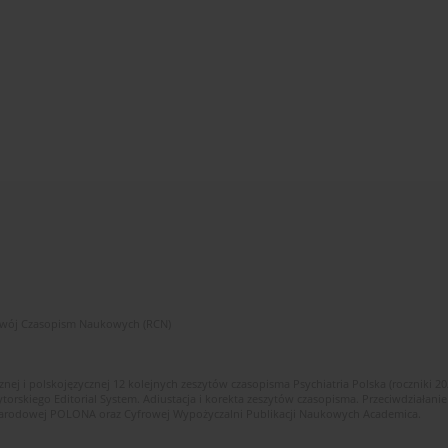
zwój Czasopism Naukowych (RCN)
znej i polskojęzycznej 12 kolejnych zeszytów czasopisma Psychiatria Polska (roczniki 2
skiego Editorial System. Adiustacja i korekta zeszytów czasopisma. Przeciwdziałanie
i Narodowej POLONA oraz Cyfrowej Wypożyczalni Publikacji Naukowych Academica.