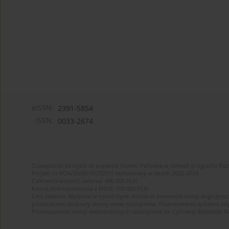
eISSN:
2391-5854
ISSN:
0033-2674
Czasopismo korzysta ze wsparcia Skarbu Państwa w ramach programu Ro
Projekt nr RCN/SN/0610/2021/1 realizowany w latach 2022-2024
Całkowita wartość zadania: 490 000 PLN
Kwota dofinansowania z MEiN: 100 000 PLN
Cele zadania: Wydanie w trybie Open Access w internecie wersji anglojęzyc
przebudowa struktury strony www czasopisma. Finansowanie systemu edytor
Przekazywanie wersji elektronicznych czasopisma do Cyfrowej Bibliotek