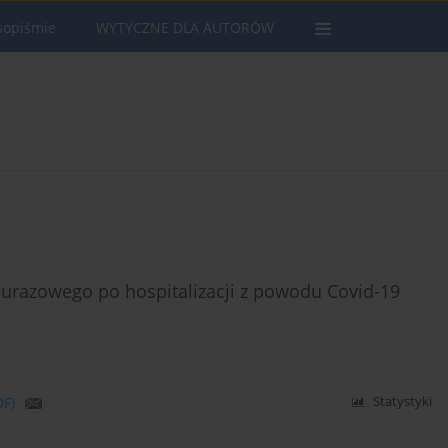
sopiśmie
WYTYCZNE DLA AUTORÓW
ourazowego po hospitalizacji z powodu Covid-19
DF)
Statystyki