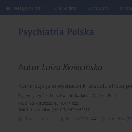
Bieżący numer
Online first
Archiwum
O cza
Autor
Luiza Kwiecińska
Ruminacje jako wyznaczniki zespołu stresu p
Zygfryd Juczyński
,
Luiza Kwiecińska
,
Janina Ogińska-Bulik
Psychiatr Pol 2023;57(5):1011-1022
DOI
:
https://doi.org/10.12740/PP/152817
Streszczenie
Polski
(PDF)
Angielski
(P