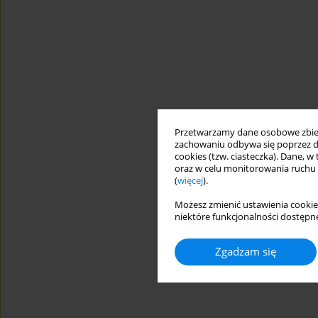
Przetwarzamy dane osobowe zbiera
zachowaniu odbywa się poprzez d
cookies (tzw. ciasteczka). Dane, w
oraz w celu monitorowania ruchu
(
więcej
).
Możesz zmienić ustawienia cookie
niektóre funkcjonalności dostępne
Zgadzam się