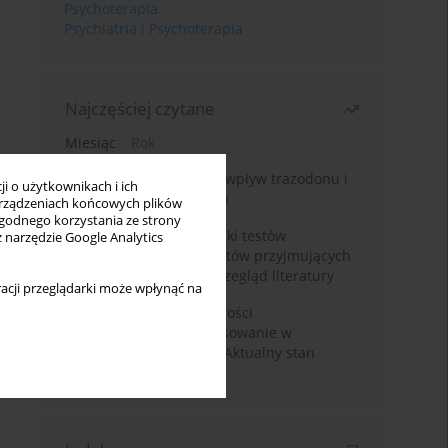
Psychoterapia
Psychiatria i Psychoterapia
Najczęściej czytane
Miesiąc
Rok
Leczenie bezsenności – wpływ trazodonu i
i o użytkownikach i ich
leków nasennych na sen
rządzeniach końcowych plików
wygodnego korzystania ze strony
Fałszywie dodatnie wyniki testów
z narzędzie Google Analytics
narkotykowych u pacjentów przyjmujących
leki psychotropowe – przegląd literatury
acji przeglądarki może wpłynąć na
Wortioksetyna – właściwości
farmakologiczne i zastosowanie w
zaburzeniach nastroju. Aktualny stan
wiedzy