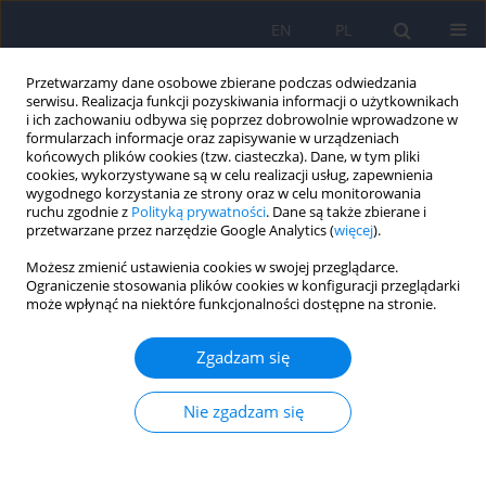
EN
PL
Przetwarzamy dane osobowe zbierane podczas odwiedzania
serwisu. Realizacja funkcji pozyskiwania informacji o użytkownikach
i ich zachowaniu odbywa się poprzez dobrowolnie wprowadzone w
formularzach informacje oraz zapisywanie w urządzeniach
końcowych plików cookies (tzw. ciasteczka). Dane, w tym pliki
cookies, wykorzystywane są w celu realizacji usług, zapewnienia
wygodnego korzystania ze strony oraz w celu monitorowania
ruchu zgodnie z
Polityką prywatności
. Dane są także zbierane i
przetwarzane przez narzędzie Google Analytics (
więcej
).
Autor
Magdalena Pelc
Możesz zmienić ustawienia cookies w swojej przeglądarce.
Ograniczenie stosowania plików cookies w konfiguracji przeglądarki
może wpłynąć na niektóre funkcjonalności dostępne na stronie.
Czego się boimy bojąc się o swoje zdrowie?
Kontekst objawowy skarg hipochondrycznych
Zgadzam się
Katarzyna Klasa
,
Jerzy A. Sobański
,
Magdalena Konop
,
Edyta
Dembińska
,
Michał Mielimąka
,
Anna Citkowska-Kisielewska
,
Patrycja
Nie zgadzam się
Jęda
,
Magdalena Pelc
,
Krzysztof Rutkowski
Psychiatr Pol 2023;57(1):163-178
DOI
:
https://doi.org/10.12740/PP/OnlineFirst/135139