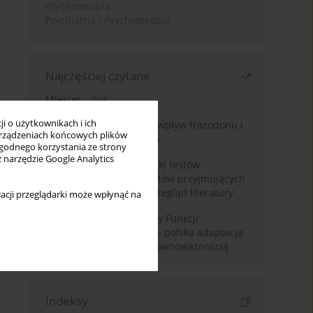
Psychoterapia
Psychiatria i Psychoterapia
Najczęściej czytane
Miesiąc
Rok
i o użytkownikach i ich
Leczenie bezsenności – wpływ trazodonu i
rządzeniach końcowych plików
leków nasennych na sen
wygodnego korzystania ze strony
z narzędzie Google Analytics
Fałszywie dodatnie wyniki testów
narkotykowych u pacjentów przyjmujących
leki psychotropowe – przegląd literatury
acji przeglądarki może wpłynąć na
Montrealska Skala Oceny Funkcji
Poznawczych MoCA 7.2.– polska adaptacja
metody i badania nad równoważnością
Indeksy