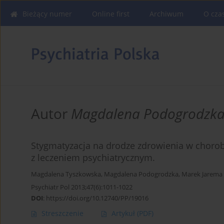
Bieżący numer
Online first
Archiwum
O cza
Autor
Magdalena Podogrodzk
Stygmatyzacja na drodze zdrowienia w chorob
z leczeniem psychiatrycznym.
Magdalena Tyszkowska
,
Magdalena Podogrodzka
,
Marek Jarema
Psychiatr Pol 2013;47(6):1011-1022
DOI
:
https://doi.org/10.12740/PP/19016
Streszczenie
Artykuł
(PDF)