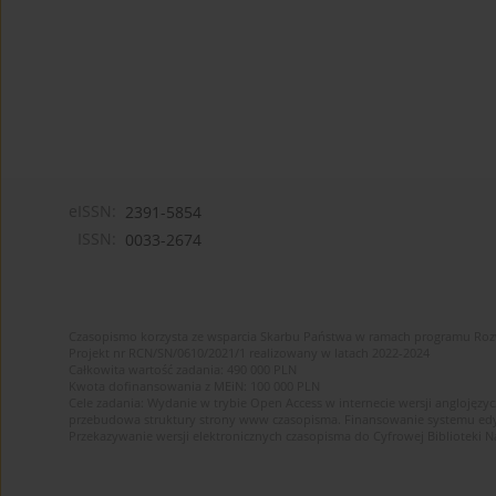
eISSN:
2391-5854
ISSN:
0033-2674
Czasopismo korzysta ze wsparcia Skarbu Państwa w ramach programu Ro
Projekt nr RCN/SN/0610/2021/1 realizowany w latach 2022-2024
Całkowita wartość zadania: 490 000 PLN
Kwota dofinansowania z MEiN: 100 000 PLN
Cele zadania: Wydanie w trybie Open Access w internecie wersji anglojęzyc
przebudowa struktury strony www czasopisma. Finansowanie systemu edytor
Przekazywanie wersji elektronicznych czasopisma do Cyfrowej Bibliotek