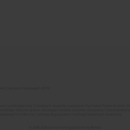
zwój Czasopism Naukowych (RCN)
znej i polskojęzycznej 12 kolejnych zeszytów czasopisma Psychiatria Polska (roczniki 2
skiego Editorial System. Adiustacja i korekta zeszytów czasopisma. Przeciwdziałanie
i Narodowej POLONA oraz Cyfrowej Wypożyczalni Publikacji Naukowych Academica.
© 2006-2026 Journal hosting platform by
Bentus