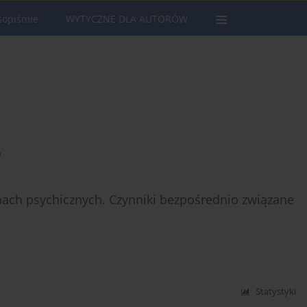
sopiśmie
WYTYCZNE DLA AUTORÓW
a
ach psychicznych. Czynniki bezpośrednio związane
Statystyki