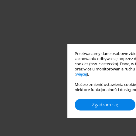
Przetwarzamy dane osobowe zbiera
zachowaniu odbywa się poprzez d
cookies (tzw. ciasteczka). Dane, w
oraz w celu monitorowania ruchu
(
więcej
).
Możesz zmienić ustawienia cookie
niektóre funkcjonalności dostępne
Zgadzam się